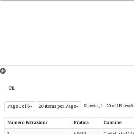
FE
Page 1 of 6
20 Items per Page
Showing 1 - 20 of 119 result
Numero Estrazioni
Pratica
Comune
2
48437
Civitella in Val