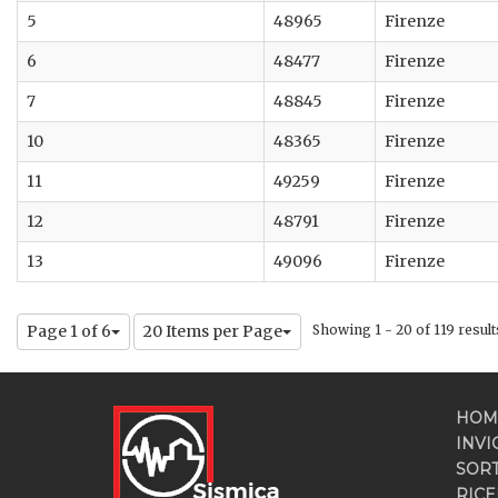
5
48965
Firenze
6
48477
Firenze
7
48845
Firenze
10
48365
Firenze
11
49259
Firenze
12
48791
Firenze
13
49096
Firenze
Page 1 of 6
20 Items per Page
Showing 1 - 20 of 119 result
HOM
INVI
SOR
RICE