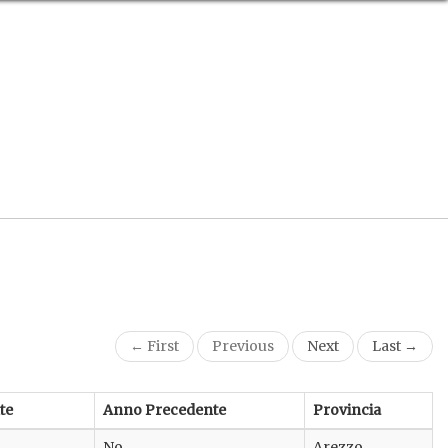
← First
Previous
Next
Last →
te
Anno Precedente
Provincia
No
Arezzo