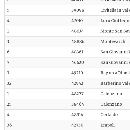
5
39098
Civitella in Val
4
47010
Loro Ciuffenn
1
48034
Monte San Sa
3
48886
Montevarchi
6
48361
San Giovanni 
7
46620
San Giovanni 
3
49210
Bagno a Ripoli
32
42942
Barberino Val 
1
48277
Calenzano
25
38464
Calenzano
4
48914
Certaldo
36
42730
Empoli