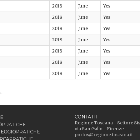
2018
June
Yes
2018
June
Yes
2018
June
Yes
2018
June
Yes
2018
June
Yes
2018
June
Yes
2018
June
Yes
s.
CONTATTI
E
Regione Toscana - Settore Si
O
PRATICHE
via San Gallo - Firenze
TEGGIO
PRATICHE
portos@regione.toscana.it
RCA
PRATICHE