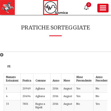
0
PRATICHE SORTEGGIATE
FE
Numero
Mese
Anno
Estrazioni
Pratica
Comune
Anno
Mese
Precendente
Precedente
1
20949
Agliana
2016
August
Yes
No
4
20494
Agliana
2016
August
Yes
No
33
7831
Bagno a
2016
August
No
Yes
Ripoli