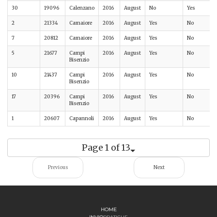
30
19096
Calenzano
2016
August
No
Yes
2
21334
Camaiore
2016
August
Yes
No
7
20812
Camaiore
2016
August
Yes
No
5
21677
Campi
2016
August
Yes
No
Bisenzio
10
21437
Campi
2016
August
Yes
No
Bisenzio
17
20396
Campi
2016
August
Yes
No
Bisenzio
1
20607
Capannoli
2016
August
Yes
No
Page 1 of 13
Previous
Next
HOME