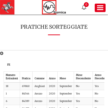
0
PRATICHE SORTEGGIATE
FE
Numero
Mese
Anno
Estrazioni
Pratica
Comune
Anno
Mese
Precendente
Precedente
18
69860
Anghiari
2020
September
No
Yes
1
84566
Arezzo
2020
September
Yes
No
6
84389
Arezzo
2020
September
Yes
No