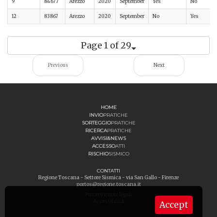
9
84677
Arezzo
2020
September
Yes
No
12
83867
Arezzo
2020
September
No
Yes
Page 1 of 29
Previous
Next
HOME
INVIO
PRATICHE
SORTEGGIO
PRATICHE
RICERCA
PRATICHE
AVVISI&NEWS
ACCESSO
ATTI
RISCHIO
SISMICO
CONTATTI
Regione Toscana - Settore Sismica - via San Gallo - Firenze
portos@regione.toscana.it
Privacy e note legali
Accessibilità
Accept