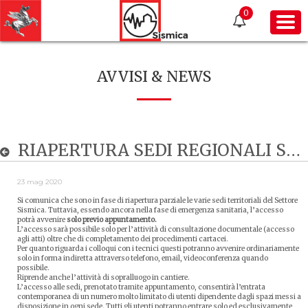
0
AVVISI & NEWS
RIAPERTURA SEDI REGIONALI SETTORE SISMICA
23 mag 2020
Si comunica che sono in fase di riapertura parziale le varie sedi territoriali del Settore
Sismica. Tuttavia, essendo ancora nella fase di emergenza sanitaria, l’accesso
potrà avvenire
solo previo appuntamento.
L’accesso sarà possibile solo per l’attività di consultazione documentale (accesso
agli atti) oltre che di completamento dei procedimenti cartacei.
Per quanto riguarda i colloqui con i tecnici questi potranno avvenire ordinariamente
solo in forma indiretta attraverso telefono, email, videoconferenza quando
possibile.
Riprende anche l’attività di sopralluogo in cantiere.
L’accesso alle sedi, prenotato tramite appuntamento, consentirà l’entrata
contemporanea di un numero molto limitato di utenti dipendente dagli spazi messi a
disposizione in ogni sede. Tutti gli utenti potranno entrare
solo ed esclusivamente