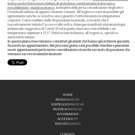
indossando idonea mascherina di protezione correttamente indossata e,
possibilmente, guanti monouso,
indispensabili per la consultazione degli atti e
l’eventuale utilizzo di apparecchiature comuni. All’ingresso sarà disponibile gel
igienizzante (anche se si indossano i guanti) e verrà misurata la temperatura
corporea. Come stabilito dalle disposizioni nazionali, si ricorda che è
tassativamente vietato l’accesso alle sedi a chiunque manifesti sintomatologia
influenzale suggestiva di Covid–19 ed in particolare uno stato febbrile con
temperatura superiore a 37,5°. Potrà essere richiesta, all’ingresso, specifica
autocertificazione.
In questa prima fase verranno contattati gli utenti che hanno già richieste giacenti,
fissando un appuntamento. Nei prossimi giorni sarà possibile chiedere e prenotare
nuovi appuntamenti per le nuove consultazioni e ricerche secondo disposizioni che
verranno successivamente emanate.
HOME
INVIO
PRATICHE
SORTEGGIO
PRATICHE
RICERCA
PRATICHE
AVVISI&NEWS
ACCESSO
ATTI
RISCHIO
SISMICO
CONTATTI