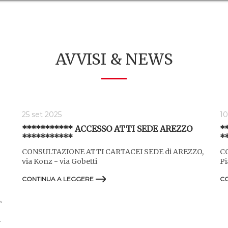
AVVISI & NEWS
25 set 2025
10
*********** ACCESSO ATTI SEDE AREZZO
*
***********
*
CONSULTAZIONE ATTI CARTACEI SEDE di AREZZO,
C
via Konz - via Gobetti
Pi
CONTINUA A LEGGERE
CO
.
i