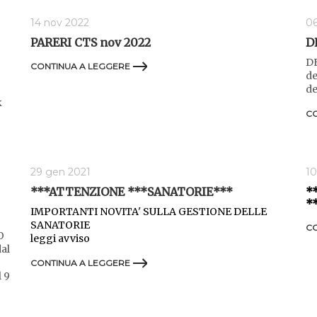
14 nov 2022
06
PARERI CTS nov 2022
D
DE
CONTINUA A LEGGERE
de
de
k
CO
29 gen 2021
10
***ATTENZIONE ***SANATORIE***
*
*
IMPORTANTI NOVITA' SULLA GESTIONE DELLE
SANATORIE
CO
O
leggi avviso
al
CONTINUA A LEGGERE
l 9