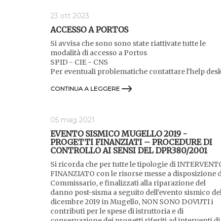
23 ott 2023
ACCESSO A PORTOS
Si avvisa che sono sono state riattivate tutte le
modalità di accesso a Portos
SPID - CIE - CNS
Per eventuali problematiche contattare l'help des
CONTINUA A LEGGERE
05 mag 2021
EVENTO SISMICO MUGELLO 2019 -
PROGETTI FINANZIATI – PROCEDURE DI
CONTROLLO AI SENSI DEL DPR380/2001
Si ricorda che per tutte le tipologie di INTERVENT
FINANZIATO con le risorse messe a disposizione d
Commissario, e finalizzati alla riparazione del
danno post-sisma a seguito dell'evento sismico de
dicembre 2019 in Mugello, NON SONO DOVUTI i
contributi per le spese di istruttoria e di
conservazione dei progetti riferiti ad interventi di