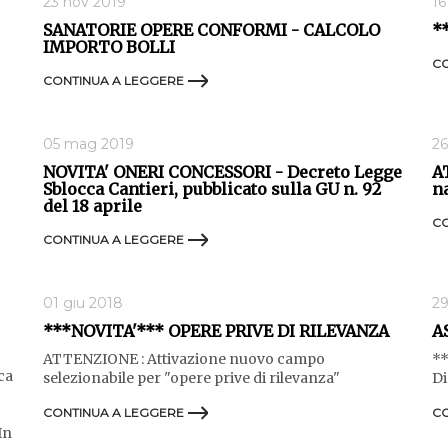
23 nov 2019
16
SANATORIE OPERE CONFORMI - CALCOLO
*
IMPORTO BOLLI
CO
CONTINUA A LEGGERE
05 mag 2019
26
NOVITA' ONERI CONCESSORI - Decreto Legge
A
Sblocca Cantieri, pubblicato sulla GU n. 92
n
del 18 aprile
CO
CONTINUA A LEGGERE
01 giu 2018
29
***NOVITA'*** OPERE PRIVE DI RILEVANZA
A
ATTENZIONE : Attivazione nuovo campo
*
ca
selezionabile per "opere prive di rilevanza"
Di
CONTINUA A LEGGERE
CO
In