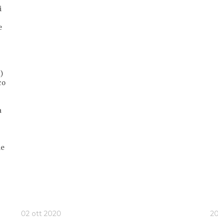
i
e
1)
co
a
le
02 ott 2020
20