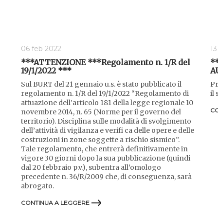
06 feb 2022
13
***ATTENZIONE ***Regolamento n. 1/R del
*
19/1/2022 ***
A
Sul BURT del 21 gennaio u.s. è stato pubblicato il
Pr
regolamento n. 1/R del 19/1/2022 “Regolamento di
il
attuazione dell’articolo 181 della legge regionale 10
CO
novembre 2014, n. 65 (Norme per il governo del
territorio). Disciplina sulle modalità di svolgimento
dell’attività di vigilanza e verifi ca delle opere e delle
costruzioni in zone soggette a rischio sismico”.
Tale regolamento, che entrerà definitivamente in
vigore 30 giorni dopo la sua pubblicazione (quindi
dal 20 febbraio p.v.), subentra all’omologo
precedente n. 36/R/2009 che, di conseguenza, sarà
abrogato.
CONTINUA A LEGGERE