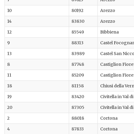
10
80192
Arezzo
14
83830
Arezzo
12
85549
Bibbiena
9
88313
Castel Focogna
13
83989
Castel San Nicc
8
87748
Castiglion Fior
11
85209
Castiglion Fior
18
81158
Chiusi della Ver
19
83420
Civitella in Val d
20
87305
Civitella in Val d
2
88018
Cortona
4
87833
Cortona