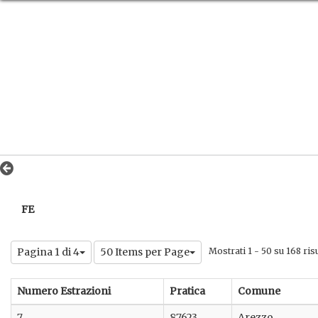
FE
Pagina 1 di 4
50 Items per Page
Mostrati 1 - 50 su 168 risu
Numero Estrazioni
Pratica
Comune
7
87623
Arezzo