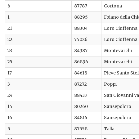
6
87787
Cortona
1
88295
Foiano della Ch
21
88304
Loro Ciuffenna
22
75026
Loro Ciuffenna
23
84987
Montevarchi
25
86896
Montevarchi
17
84618
Pieve Santo Ste
3
87272
Poppi
24
88433
San Giovanni V
15
80260
Sansepolcro
16
84816
Sansepolcro
5
87558
Talla