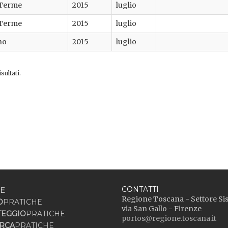
-Terme
2015
luglio
-Terme
2015
luglio
no
2015
luglio
sultati.
CONTATTI
E
Regione Toscana - Settore Si
O
PRATICHE
via San Gallo - Firenze
TEGGIO
PRATICHE
portos@regione.toscana.it
RCA
PRATICHE