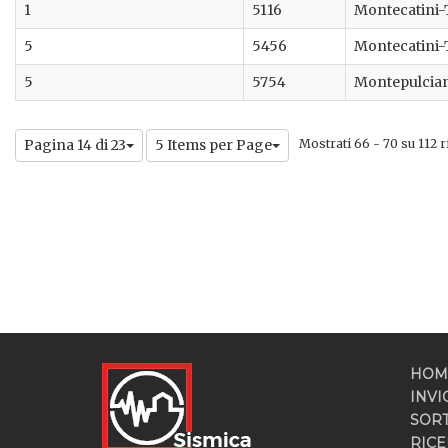
1
5116
Montecatini
5
5456
Montecatini
5
5754
Montepulcia
Pagina 14 di 23
5 Items per Page
Mostrati 66 - 70 su 112 ri
HOM
INVI
SOR
RICE