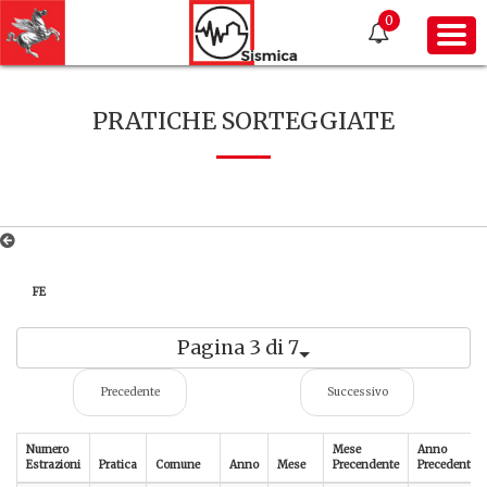
0
PRATICHE SORTEGGIATE
FE
Pagina 3 di 7
Precedente
Successivo
Numero
Mese
Anno
Estrazioni
Pratica
Comune
Anno
Mese
Precendente
Precedente