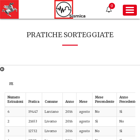
0
PRATICHE SORTEGGIATE
FE
Numero
Mese
Anno
Estrazioni
Pratica
Comune
Anno
Mese
Precendente
Precedente
6
19447
Larciano
2016
agosto
No
Sì
2
21653
Livorno
2016
agosto
Sì
No
3
12732
Livorno
2016
agosto
No
Sì