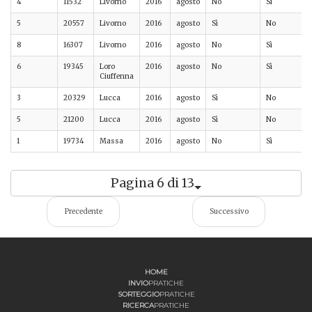
4
11532
Livorno
2016
agosto
No
Sì
5
20557
Livorno
2016
agosto
Sì
No
8
16307
Livorno
2016
agosto
No
Sì
6
19345
Loro
2016
agosto
No
Sì
Ciuffenna
3
20329
Lucca
2016
agosto
Sì
No
5
21200
Lucca
2016
agosto
Sì
No
1
19734
Massa
2016
agosto
No
Sì
Pagina 6 di 13
Precedente
Successivo
HOME
INVIO
PRATICHE
SORTEGGIO
PRATICHE
RICERCA
PRATICHE