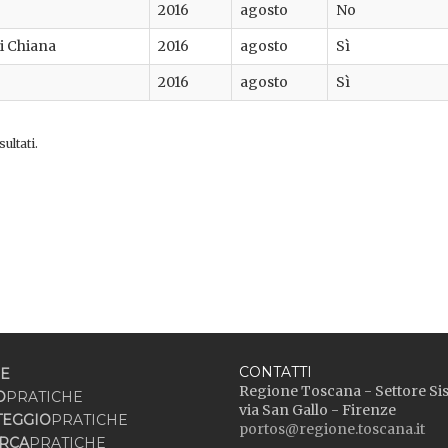
2016
agosto
No
di Chiana
2016
agosto
Sì
2016
agosto
Sì
ultati.
CONTATTI
E
Regione Toscana - Settore Si
O
PRATICHE
via San Gallo - Firenze
TEGGIO
PRATICHE
portos@regione.toscana.it
RCA
PRATICHE