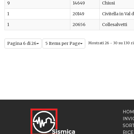
9
14649
Chiusi
1
20149
Civitella in Val 
1
20656
Collesalvetti
Pagina 6 di 26
5 Items per Page
Mostrati 26 - 30 su 130 ris
HOM
INVI
SOR
RICE