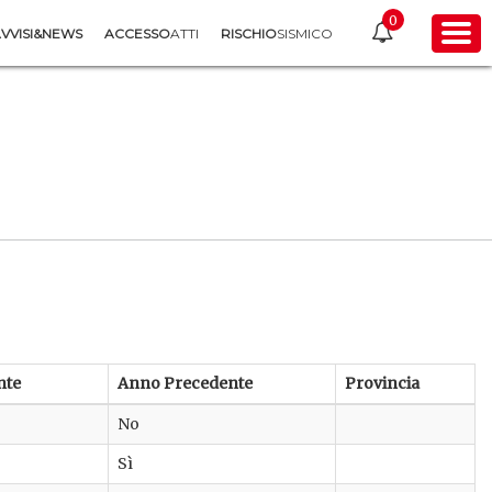
0
VVISI&NEWS
ACCESSO
ATTI
RISCHIO
SISMICO
nte
Anno Precedente
Provincia
No
Sì