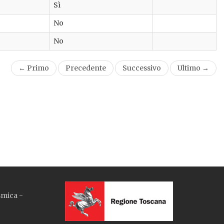
Sì
No
No
← Primo
Precedente
Successivo
Ultimo →
smica -