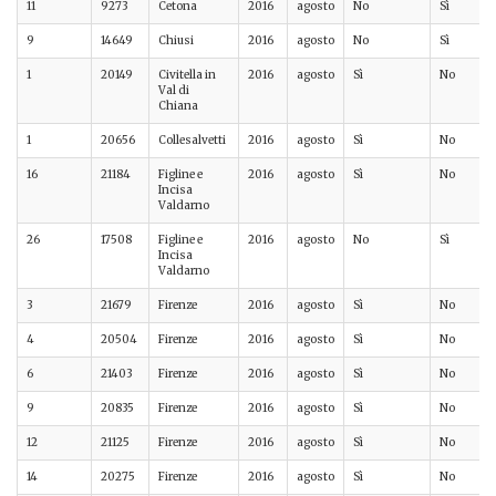
11
9273
Cetona
2016
agosto
No
Sì
9
14649
Chiusi
2016
agosto
No
Sì
1
20149
Civitella in
2016
agosto
Sì
No
Val di
Chiana
1
20656
Collesalvetti
2016
agosto
Sì
No
16
21184
Figline e
2016
agosto
Sì
No
Incisa
Valdarno
26
17508
Figline e
2016
agosto
No
Sì
Incisa
Valdarno
3
21679
Firenze
2016
agosto
Sì
No
4
20504
Firenze
2016
agosto
Sì
No
6
21403
Firenze
2016
agosto
Sì
No
9
20835
Firenze
2016
agosto
Sì
No
12
21125
Firenze
2016
agosto
Sì
No
14
20275
Firenze
2016
agosto
Sì
No