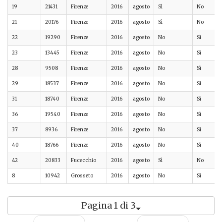
19
21431
Firenze
2016
agosto
Sì
No
21
20176
Firenze
2016
agosto
Sì
No
22
19290
Firenze
2016
agosto
No
Sì
23
13445
Firenze
2016
agosto
No
Sì
28
9508
Firenze
2016
agosto
No
Sì
29
18537
Firenze
2016
agosto
No
Sì
31
18740
Firenze
2016
agosto
No
Sì
36
19540
Firenze
2016
agosto
No
Sì
37
8936
Firenze
2016
agosto
No
Sì
40
18766
Firenze
2016
agosto
No
Sì
42
20833
Fucecchio
2016
agosto
Sì
No
8
10942
Grosseto
2016
agosto
No
Sì
Pagina 1 di 3