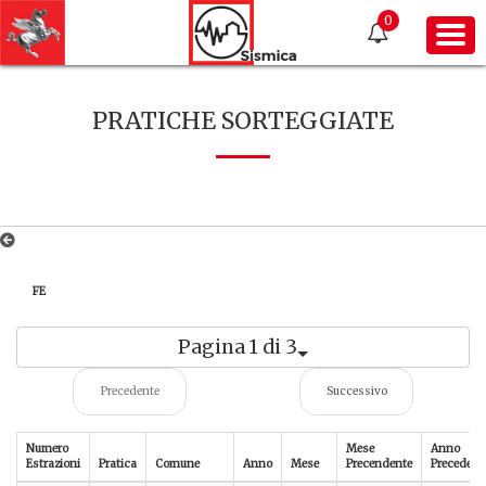
0
PRATICHE SORTEGGIATE
FE
Pagina 1 di 3
Precedente
Successivo
Numero
Mese
Anno
Estrazioni
Pratica
Comune
Anno
Mese
Precendente
Precedent