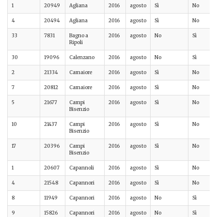
1
20949
Agliana
2016
agosto
Sì
No
4
20494
Agliana
2016
agosto
Sì
No
33
7831
Bagno a
2016
agosto
No
Sì
Ripoli
30
19096
Calenzano
2016
agosto
No
Sì
2
21334
Camaiore
2016
agosto
Sì
No
7
20812
Camaiore
2016
agosto
Sì
No
5
21677
Campi
2016
agosto
Sì
No
Bisenzio
10
21437
Campi
2016
agosto
Sì
No
Bisenzio
17
20396
Campi
2016
agosto
Sì
No
Bisenzio
1
20607
Capannoli
2016
agosto
Sì
No
4
21548
Capannori
2016
agosto
Sì
No
8
11949
Capannori
2016
agosto
No
Sì
9
15826
Capannori
2016
agosto
No
Sì