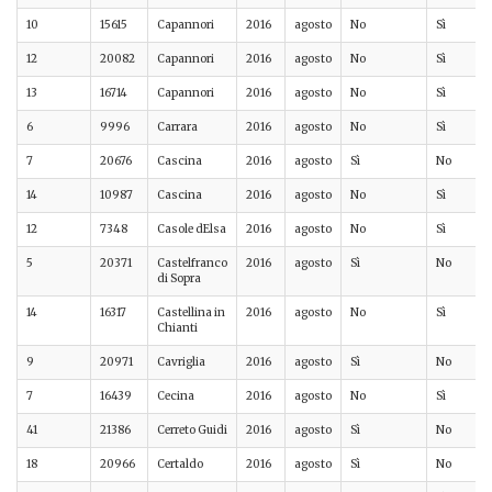
10
15615
Capannori
2016
agosto
No
Sì
12
20082
Capannori
2016
agosto
No
Sì
13
16714
Capannori
2016
agosto
No
Sì
6
9996
Carrara
2016
agosto
No
Sì
7
20676
Cascina
2016
agosto
Sì
No
14
10987
Cascina
2016
agosto
No
Sì
12
7348
Casole dElsa
2016
agosto
No
Sì
5
20371
Castelfranco
2016
agosto
Sì
No
di Sopra
14
16317
Castellina in
2016
agosto
No
Sì
Chianti
9
20971
Cavriglia
2016
agosto
Sì
No
7
16439
Cecina
2016
agosto
No
Sì
41
21386
Cerreto Guidi
2016
agosto
Sì
No
18
20966
Certaldo
2016
agosto
Sì
No