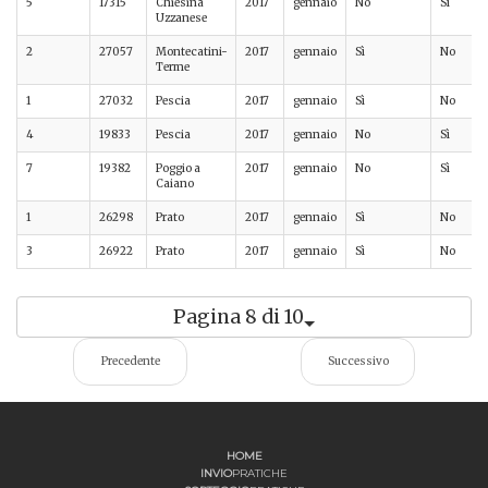
5
17315
Chiesina
2017
gennaio
No
Sì
Uzzanese
2
27057
Montecatini-
2017
gennaio
Sì
No
Terme
1
27032
Pescia
2017
gennaio
Sì
No
4
19833
Pescia
2017
gennaio
No
Sì
7
19382
Poggio a
2017
gennaio
No
Sì
Caiano
1
26298
Prato
2017
gennaio
Sì
No
3
26922
Prato
2017
gennaio
Sì
No
Pagina 8 di 10
Precedente
Successivo
HOME
INVIO
PRATICHE