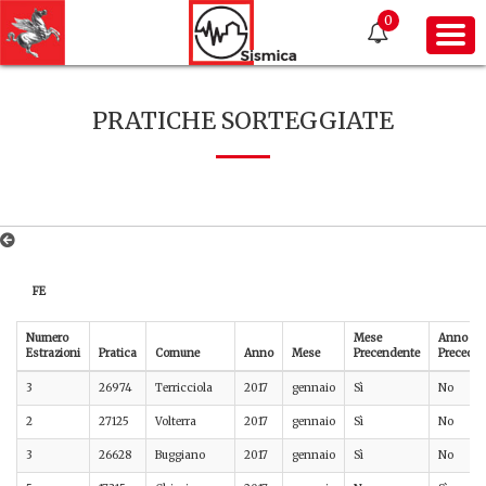
0
PRATICHE SORTEGGIATE
FE
Numero
Mese
Anno
Estrazioni
Pratica
Comune
Anno
Mese
Precendente
Preceden
3
26974
Terricciola
2017
gennaio
Sì
No
2
27125
Volterra
2017
gennaio
Sì
No
3
26628
Buggiano
2017
gennaio
Sì
No