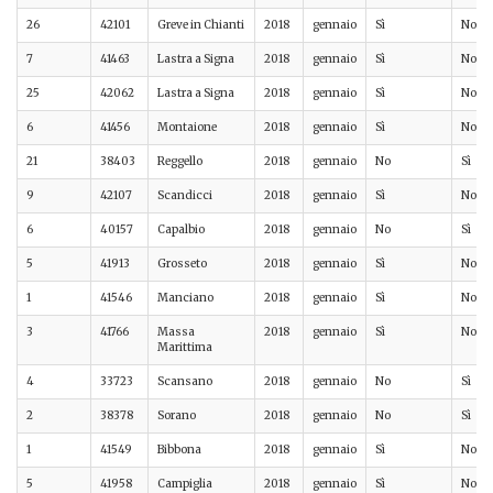
26
42101
Greve in Chianti
2018
gennaio
Sì
No
7
41463
Lastra a Signa
2018
gennaio
Sì
No
25
42062
Lastra a Signa
2018
gennaio
Sì
No
6
41456
Montaione
2018
gennaio
Sì
No
21
38403
Reggello
2018
gennaio
No
Sì
9
42107
Scandicci
2018
gennaio
Sì
No
6
40157
Capalbio
2018
gennaio
No
Sì
5
41913
Grosseto
2018
gennaio
Sì
No
1
41546
Manciano
2018
gennaio
Sì
No
3
41766
Massa
2018
gennaio
Sì
No
Marittima
4
33723
Scansano
2018
gennaio
No
Sì
2
38378
Sorano
2018
gennaio
No
Sì
1
41549
Bibbona
2018
gennaio
Sì
No
5
41958
Campiglia
2018
gennaio
Sì
No