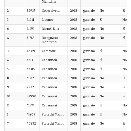
Marittima
2
34915
Collesalvetti
2018
gennaio
No
Sì
3
41911
Livorno
2018
gennaio
Sì
No
6
41175
Rio nell Elba
2018
gennaio
No
Sì
4
31742
Rosignano
2018
gennaio
No
Sì
Marittimo
3
42391
Camaiore
2018
gennaio
Sì
No
4
42135
Capannori
2018
gennaio
Sì
No
5
42315
Capannori
2018
gennaio
Sì
No
8
41147
Capannori
2018
gennaio
No
Sì
9
29423
Capannori
2018
gennaio
No
Sì
10
34990
Capannori
2018
gennaio
No
Sì
11
41574
Capannori
2018
gennaio
Sì
No
1
41404
Forte dei Marmi
2018
gennaio
Sì
No
7
40832
Forte dei Marmi
2018
gennaio
No
Sì