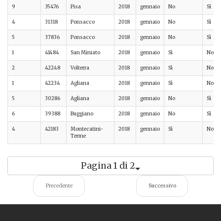
9
35476
Pisa
2018
gennaio
No
Sì
4
31318
Ponsacco
2018
gennaio
No
Sì
5
37836
Ponsacco
2018
gennaio
No
Sì
1
41484
San Miniato
2018
gennaio
Sì
No
2
42248
Volterra
2018
gennaio
Sì
No
1
42234
Agliana
2018
gennaio
Sì
No
5
30286
Agliana
2018
gennaio
No
Sì
6
39388
Buggiano
2018
gennaio
No
Sì
4
42183
Montecatini-
2018
gennaio
Sì
No
Terme
Pagina 1 di 2
Precedente
Successivo