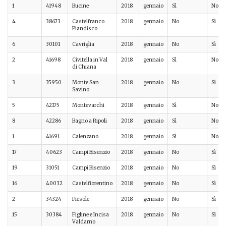
1
41948
Bucine
2018
gennaio
Sì
No
4
38673
Castelfranco
2018
gennaio
No
Sì
Piandisco
6
30101
Cavriglia
2018
gennaio
No
Sì
2
41698
Civitella in Val
2018
gennaio
Sì
No
di Chiana
3
35950
Monte San
2018
gennaio
No
Sì
Savino
5
42175
Montevarchi
2018
gennaio
Sì
No
8
42286
Bagno a Ripoli
2018
gennaio
Sì
No
1
41691
Calenzano
2018
gennaio
Sì
No
17
40623
Campi Bisenzio
2018
gennaio
No
Sì
19
31051
Campi Bisenzio
2018
gennaio
No
Sì
16
40032
Castelfiorentino
2018
gennaio
No
Sì
2
34324
Fiesole
2018
gennaio
No
Sì
15
30384
Figline e Incisa
2018
gennaio
No
Sì
Valdarno