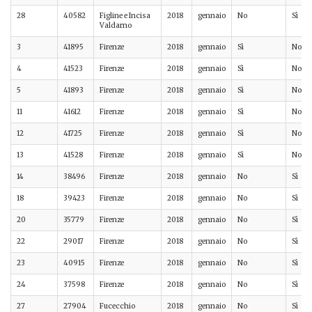
28
40582
Figline e Incisa
2018
gennaio
No
Sì
Valdarno
3
41895
Firenze
2018
gennaio
Sì
No
4
41523
Firenze
2018
gennaio
Sì
No
5
41893
Firenze
2018
gennaio
Sì
No
11
41612
Firenze
2018
gennaio
Sì
No
12
41725
Firenze
2018
gennaio
Sì
No
13
41528
Firenze
2018
gennaio
Sì
No
14
38496
Firenze
2018
gennaio
No
Sì
18
39423
Firenze
2018
gennaio
No
Sì
20
35779
Firenze
2018
gennaio
No
Sì
22
29017
Firenze
2018
gennaio
No
Sì
23
40915
Firenze
2018
gennaio
No
Sì
24
37598
Firenze
2018
gennaio
No
Sì
27
27904
Fucecchio
2018
gennaio
No
Sì