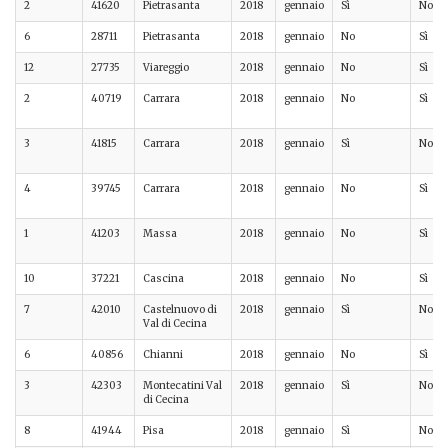
2
41620
Pietrasanta
2018
gennaio
Sì
No
6
28711
Pietrasanta
2018
gennaio
No
Sì
12
27735
Viareggio
2018
gennaio
No
Sì
2
40719
Carrara
2018
gennaio
No
Sì
3
41815
Carrara
2018
gennaio
Sì
No
4
39745
Carrara
2018
gennaio
No
Sì
1
41203
Massa
2018
gennaio
No
Sì
10
37221
Cascina
2018
gennaio
No
Sì
7
42010
Castelnuovo di
2018
gennaio
Sì
No
Val di Cecina
6
40856
Chianni
2018
gennaio
No
Sì
3
42303
Montecatini Val
2018
gennaio
Sì
No
di Cecina
8
41944
Pisa
2018
gennaio
Sì
No