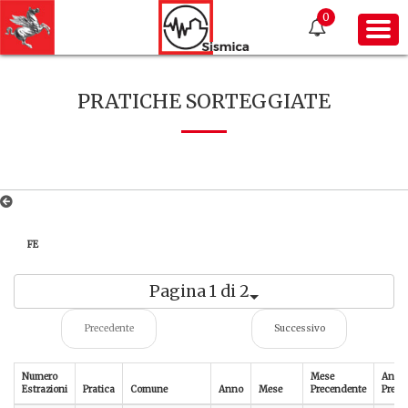
0
PRATICHE SORTEGGIATE
FE
Pagina 1 di 2
Precedente
Successivo
Numero
Mese
Anno
Estrazioni
Pratica
Comune
Anno
Mese
Precendente
Prece