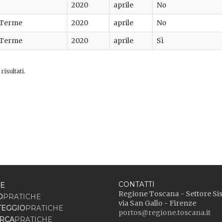
2020
aprile
No
 Terme
2020
aprile
No
 Terme
2020
aprile
Sì
risultati.
CONTATTI
E
Regione Toscana - Settore Si
O
PRATICHE
via San Gallo - Firenze
TEGGIO
PRATICHE
portos@regione.toscana.it
RCA
PRATICHE