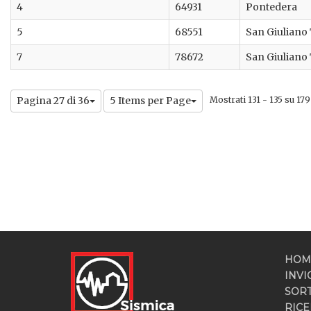
4
64931
Pontedera
5
68551
San Giuliano
7
78672
San Giuliano
Pagina 27 di 36
5 Items per Page
Mostrati 131 - 135 su 179 
HOM
INVI
SOR
RICE