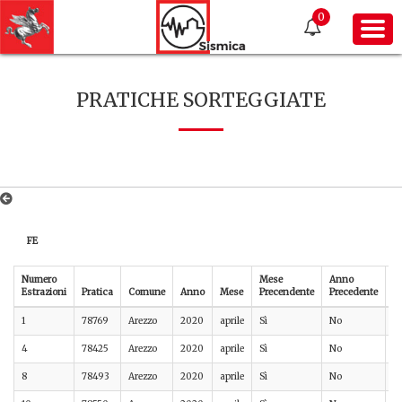
0
PRATICHE SORTEGGIATE
FE
Numero
Mese
Anno
Estrazioni
Pratica
Comune
Anno
Mese
Precendente
Precedente
P
1
78769
Arezzo
2020
aprile
Sì
No
A
4
78425
Arezzo
2020
aprile
Sì
No
A
8
78493
Arezzo
2020
aprile
Sì
No
A