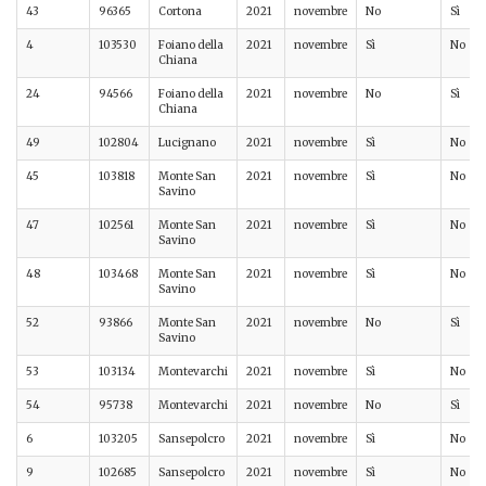
43
96365
Cortona
2021
novembre
No
Sì
4
103530
Foiano della
2021
novembre
Sì
No
Chiana
24
94566
Foiano della
2021
novembre
No
Sì
Chiana
49
102804
Lucignano
2021
novembre
Sì
No
45
103818
Monte San
2021
novembre
Sì
No
Savino
47
102561
Monte San
2021
novembre
Sì
No
Savino
48
103468
Monte San
2021
novembre
Sì
No
Savino
52
93866
Monte San
2021
novembre
No
Sì
Savino
53
103134
Montevarchi
2021
novembre
Sì
No
54
95738
Montevarchi
2021
novembre
No
Sì
6
103205
Sansepolcro
2021
novembre
Sì
No
9
102685
Sansepolcro
2021
novembre
Sì
No