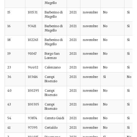
Mugello
15
101531
Barberino di
2021
novembre
No
Sì
Mugello
16
93411
Barberino di
2021
novembre
No
Sì
Mugello
18
102263
Barberino di
2021
novembre
No
Sì
Mugello
19
91067
Borgo San
2021
novembre
No
Sì
Lorenzo
23
94402
Calenzano
2021
novembre
No
Sì
36
103616
Campi
2021
novembre
Sì
No
Bisenzio
40
100295
Campi
2021
novembre
No
Sì
Bisenzio
43
100305
Campi
2021
novembre
No
Sì
Bisenzio
54
93874
Cerreto Guidi
2021
novembre
No
Sì
41
97395
Certaldo
2021
novembre
No
Sì