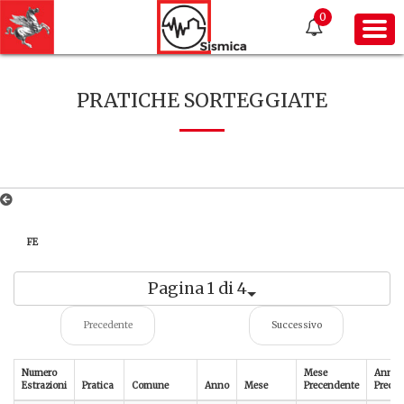
0
PRATICHE SORTEGGIATE
FE
Pagina 1 di 4
Precedente
Successivo
Numero
Mese
Anno
Estrazioni
Pratica
Comune
Anno
Mese
Precendente
Preced