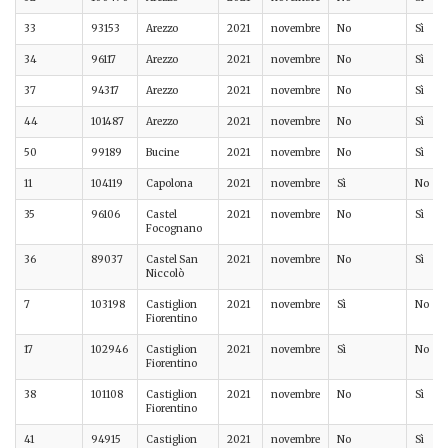
33
93153
Arezzo
2021
novembre
No
Sì
34
96117
Arezzo
2021
novembre
No
Sì
37
94317
Arezzo
2021
novembre
No
Sì
44
101487
Arezzo
2021
novembre
No
Sì
50
99189
Bucine
2021
novembre
No
Sì
11
104119
Capolona
2021
novembre
Sì
No
35
96106
Castel
2021
novembre
No
Sì
Focognano
36
89037
Castel San
2021
novembre
No
Sì
Niccolò
7
103198
Castiglion
2021
novembre
Sì
No
Fiorentino
17
102946
Castiglion
2021
novembre
Sì
No
Fiorentino
38
101108
Castiglion
2021
novembre
No
Sì
Fiorentino
41
94915
Castiglion
2021
novembre
No
Sì