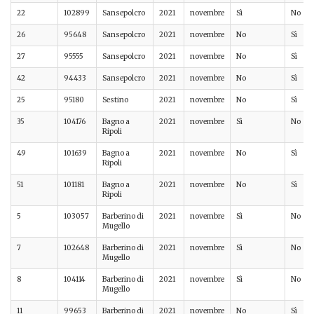
22
102899
Sansepolcro
2021
novembre
Sì
No
26
95648
Sansepolcro
2021
novembre
No
Sì
27
95555
Sansepolcro
2021
novembre
No
Sì
42
94433
Sansepolcro
2021
novembre
No
Sì
25
95180
Sestino
2021
novembre
No
Sì
35
104176
Bagno a
2021
novembre
Sì
No
Ripoli
49
101639
Bagno a
2021
novembre
No
Sì
Ripoli
51
101181
Bagno a
2021
novembre
No
Sì
Ripoli
5
103057
Barberino di
2021
novembre
Sì
No
Mugello
7
102648
Barberino di
2021
novembre
Sì
No
Mugello
8
104114
Barberino di
2021
novembre
Sì
No
Mugello
11
99653
Barberino di
2021
novembre
No
Sì