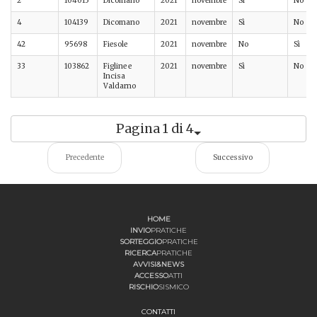
2
104015
Dicomano
2021
novembre
Sì
No
4
104139
Dicomano
2021
novembre
Sì
No
42
95698
Fiesole
2021
novembre
No
Sì
33
103862
Figline e
2021
novembre
Sì
No
Incisa
Valdarno
Pagina 1 di 4
Precedente
Successivo
HOME
INVIO
PRATICHE
SORTEGGIO
PRATICHE
RICERCA
PRATICHE
AVVISI&NEWS
ACCESSO
ATTI
RISCHIO
SISMICO
CONTATTI