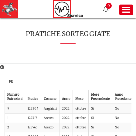
0
PRATICHE SORTEGGIATE
FE
Numero
Mese
Anno
Estrazioni
Pratica
Comune
Anno
Mese
Precendente
Precedente
9
123304
Anghiari
2022
ottobre
Sì
No
1
122717
Arezzo
2022
ottobre
Sì
No
2
123765
Arezzo
2022
ottobre
Sì
No