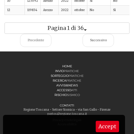
10
123092
Arezzo
2022
ottobre
Sì
No
12
119834
Arezzo
2022
ottobre
No
Sì
Pagina 1 di 36
Precedente
Successivo
HOME
INVIO
PRATICHE
SORTEGGIO
PRATICHE
RICERCA
PRATICHE
AVVISI&NEWS
ACCESSO
ATTI
RISCHIO
SISMICO
CONTATTI
Regione Toscana - Settore Sismica - via San Gallo - Firenze
portos@regione.toscana.it
Privacy e note legali
Accessibilità
Accept