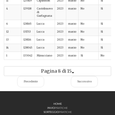
11
125819
Capannori
2023
marzo
No
Sì
4
129118
Castelnuovo
2023
marzo
No
Sì
di
Garfagnana
6
128165
Lucca
2023
marzo
No
Sì
12
131713
Lucca
2023
marzo
No
Sì
13
128116
Lucca
2023
marzo
No
Sì
14
128045
Lucca
2023
marzo
No
Sì
1
133062
Minucciano
2023
marzo
Sì
No
Pagina 8 di 15
Precedente
Successivo
HOME
INVIO
PRATICHE
SORTEGGIO
PRATICHE