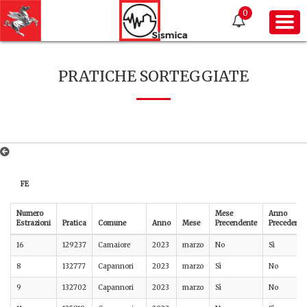
0
PRATICHE SORTEGGIATE
FE
Numero
Mese
Anno
Estrazioni
Pratica
Comune
Anno
Mese
Precendente
Precedente
16
129237
Camaiore
2023
marzo
No
Sì
8
132777
Capannori
2023
marzo
Sì
No
9
132702
Capannori
2023
marzo
Sì
No