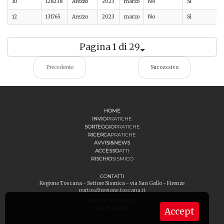
10
128238
Arezzo
2023
marzo
No
Sì
12
131765
Arezzo
2023
marzo
No
Sì
Pagina 1 di 29
Precedente
Successivo
HOME
INVIO
PRATICHE
SORTEGGIO
PRATICHE
RICERCA
PRATICHE
AVVISI&NEWS
ACCESSO
ATTI
RISCHIO
SISMICO
CONTATTI
Regione Toscana - Settore Sismica - via San Gallo - Firenze
portos@regione.toscana.it
Privacy e note legali
Accessibilità
Accept