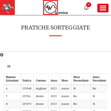
0
PRATICHE SORTEGGIATE
FE
Numero
Mese
Anno
Estrazioni
Pratica
Comune
Anno
Mese
Precendente
Precedente
4
133068
Anghiari
2023
marzo
Sì
No
7
127154
Arezzo
2023
marzo
No
Sì
8
129293
Arezzo
2023
marzo
No
Sì