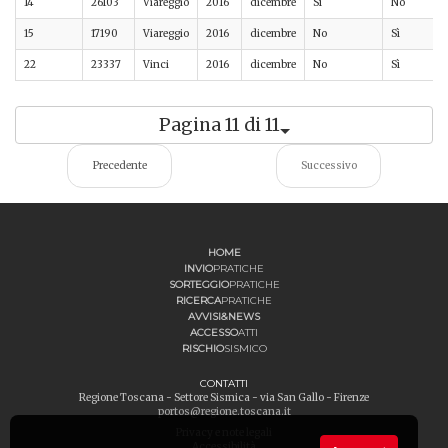
14
26103
Viareggio
2016
dicembre
Sì
No
15
17190
Viareggio
2016
dicembre
No
Sì
22
23337
Vinci
2016
dicembre
No
Sì
Pagina 11 di 11
Precedente
Successivo
HOME
INVIO
PRATICHE
SORTEGGIO
PRATICHE
RICERCA
PRATICHE
AVVISI&NEWS
ACCESSO
ATTI
RISCHIO
SISMICO
CONTATTI
Regione Toscana - Settore Sismica - via San Gallo - Firenze
portos@regione.toscana.it
Privacy e note legali
Accessibilità