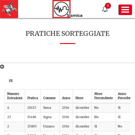
0
PRATICHE SORTEGGIATE
FE
Numero
Mese
Anno
Estrazioni
Pratica
Comune
Anno
Mese
Precendente
Precedente
6
21023
Siena
2016
dicembre
No
Sì
23
15486
Signa
2016
dicembre
No
Sì
2
25805
Uzzano
2016
dicembre
Sì
No