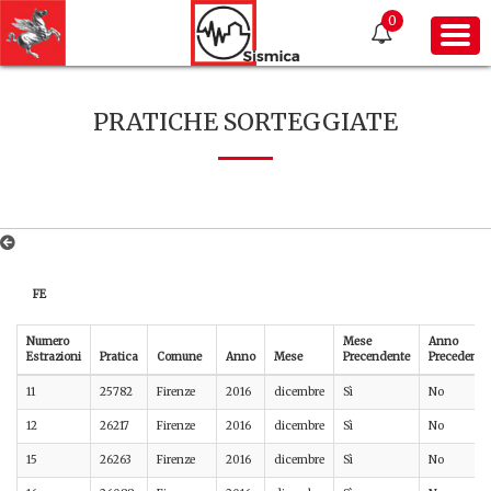
0
PRATICHE SORTEGGIATE
FE
Numero
Mese
Anno
Estrazioni
Pratica
Comune
Anno
Mese
Precendente
Precedente
11
25782
Firenze
2016
dicembre
Sì
No
12
26217
Firenze
2016
dicembre
Sì
No
15
26263
Firenze
2016
dicembre
Sì
No