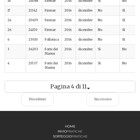
16
26088
Firenze
2016
dicembre
Sì
No
17
21342
Firenze
2016
dicembre
No
Sì
24
20639
Firenze
2016
dicembre
No
Sì
26
24150
Firenze
2016
dicembre
No
Sì
6
23010
Follonica
2016
dicembre
No
Sì
3
26203
Forte dei
2016
dicembre
Sì
No
Marmi
4
25537
Forte dei
2016
dicembre
Sì
No
Marmi
Pagina 4 di 11
Precedente
Successivo
HOME
INVIO
PRATICHE
SORTEGGIO
PRATICHE