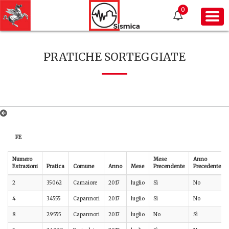
0
PRATICHE SORTEGGIATE
FE
Numero
Mese
Anno
Estrazioni
Pratica
Comune
Anno
Mese
Precendente
Precedente
2
35062
Camaiore
2017
luglio
Sì
No
4
34555
Capannori
2017
luglio
Sì
No
8
29555
Capannori
2017
luglio
No
Sì