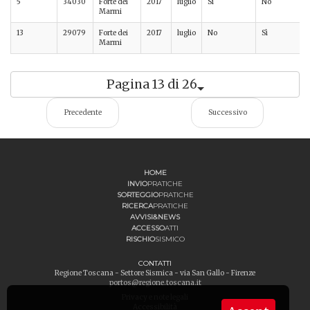
5
34030
Forte dei
2017
luglio
Sì
No
Marmi
13
29079
Forte dei
2017
luglio
No
Sì
Marmi
Pagina 13 di 26
Precedente
Successivo
HOME
INVIO
PRATICHE
SORTEGGIO
PRATICHE
RICERCA
PRATICHE
AVVISI&NEWS
ACCESSO
ATTI
RISCHIO
SISMICO
CONTATTI
Regione Toscana - Settore Sismica - via San Gallo - Firenze
portos@regione.toscana.it
Privacy e note legali
Accessibilità