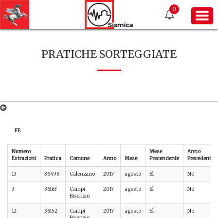
0
PRATICHE SORTEGGIATE
FE
Numero
Mese
Anno
Estrazioni
Pratica
Comune
Anno
Mese
Precendente
Precedente
13
36496
Calenzano
2017
agosto
Sì
No
3
36163
Campi
2017
agosto
Sì
No
Bisenzio
12
36152
Campi
2017
agosto
Sì
No
Bisenzio