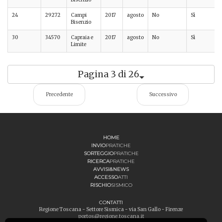
24
29272
Campi
2017
agosto
No
Sì
Bisenzio
30
34570
Capraia e
2017
agosto
No
Sì
Limite
Pagina 3 di 26
Precedente
Successivo
HOME
INVIO
PRATICHE
SORTEGGIO
PRATICHE
RICERCA
PRATICHE
AVVISI&NEWS
ACCESSO
ATTI
RISCHIO
SISMICO
CONTATTI
Regione Toscana - Settore Sismica - via San Gallo - Firenze
portos@regione.toscana.it