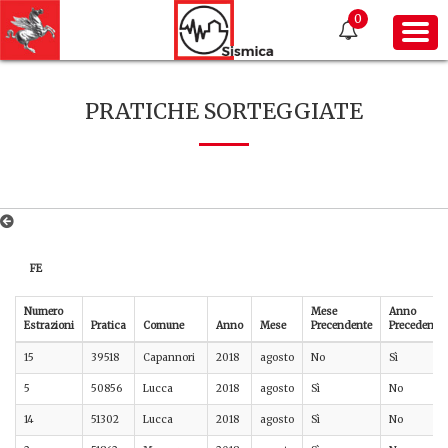
0
PRATICHE SORTEGGIATE
FE
Numero
Mese
Anno
Estrazioni
Pratica
Comune
Anno
Mese
Precendente
Precedente
15
39518
Capannori
2018
agosto
No
Sì
5
50856
Lucca
2018
agosto
Sì
No
14
51302
Lucca
2018
agosto
Sì
No