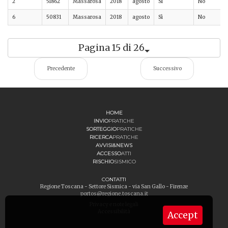
2
51862
Massarosa
2018
agosto
Sì
No
6
50831
Massarosa
2018
agosto
Sì
No
Pagina 15 di 26
Precedente
Successivo
HOME
INVIO
PRATICHE
SORTEGGIO
PRATICHE
RICERCA
PRATICHE
AVVISI&NEWS
ACCESSO
ATTI
RISCHIO
SISMICO
CONTATTI
Regione Toscana - Settore Sismica - via San Gallo - Firenze
portos@regione.toscana.it
Privacy e note legali
Accessibilità
Accept