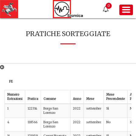
0
PRATICHE SORTEGGIATE
FE
Numero
Mese
An
Estrazioni
Pratica
Comune
Anno
Mese
Precendente
Pre
1
122314
Borgo San
2022
settembre
Sì
No
Lorenzo
4
118566
Borgo San
2022
settembre
No
Sì
Lorenzo
14
121959
Campi Bisenzio
2022
settembre
Sì
No