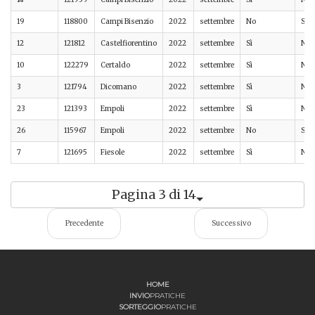
19
118800
Campi Bisenzio
2022
settembre
No
Sì
12
121812
Castelfiorentino
2022
settembre
Sì
No
10
122279
Certaldo
2022
settembre
Sì
No
3
121794
Dicomano
2022
settembre
Sì
No
23
121393
Empoli
2022
settembre
Sì
No
26
115967
Empoli
2022
settembre
No
Sì
7
121695
Fiesole
2022
settembre
Sì
No
Pagina 3 di 14
Precedente
Successivo
HOME
INVIO
PRATICHE
SORTEGGIO
PRATICHE