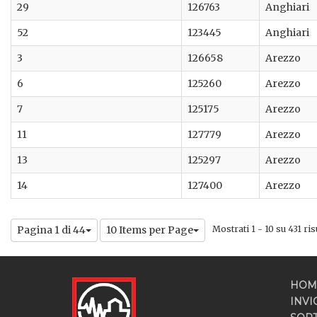
29
126763
Anghiari
52
123445
Anghiari
3
126658
Arezzo
6
125260
Arezzo
7
125175
Arezzo
11
127779
Arezzo
13
125297
Arezzo
14
127400
Arezzo
Pagina 1 di 44
10 Items per Page
Mostrati 1 - 10 su 431 risu
HOM
INVI