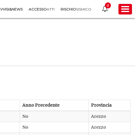
0
VVISI&NEWS
ACCESSO
ATTI
RISCHIO
SISMICO
Anno Precedente
Provincia
No
Arezzo
No
Arezzo