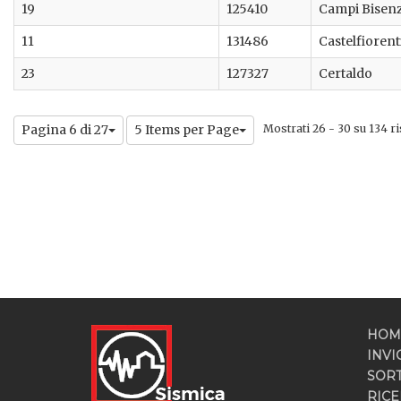
19
125410
Campi Bisen
11
131486
Castelfioren
23
127327
Certaldo
Pagina 6 di 27
5 Items per Page
Mostrati 26 - 30 su 134 ris
HOM
INVI
SOR
RICE