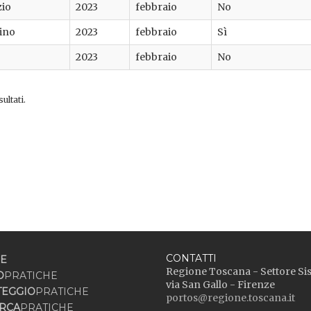
zio
2023
febbraio
No
tino
2023
febbraio
Sì
2023
febbraio
No
ultati.
CONTATTI
E
Regione Toscana - Settore Si
O
PRATICHE
via San Gallo - Firenze
TEGGIO
PRATICHE
portos@regione.toscana.it
RCA
PRATICHE