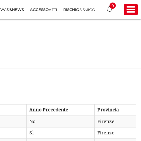
0
VVISI&NEWS
ACCESSO
ATTI
RISCHIO
SISMICO
Anno Precedente
Provincia
No
Firenze
Sì
Firenze