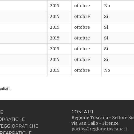
2015
ottobre
No
2015
ottobre
Sì
2015
ottobre
Sì
2015
ottobre
Sì
2015
ottobre
Sì
2015
ottobre
Sì
2015
ottobre
No
ultati.
CONTATTI
E
Regione Toscana - Settore Si
O
PRATICHE
via San Gallo - Firenze
TEGGIO
PRATICHE
portos@regione.toscana.it
RCA
PRATICHE