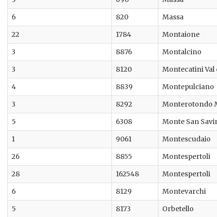
6
820
Massa
22
1784
Montaione
3
8876
Montalcino
3
8120
Montecatini Val 
4
8839
Montepulciano
3
8292
Monterotondo M
5
6308
Monte San Savi
1
9061
Montescudaio
26
8855
Montespertoli
28
162548
Montespertoli
6
8129
Montevarchi
5
8173
Orbetello