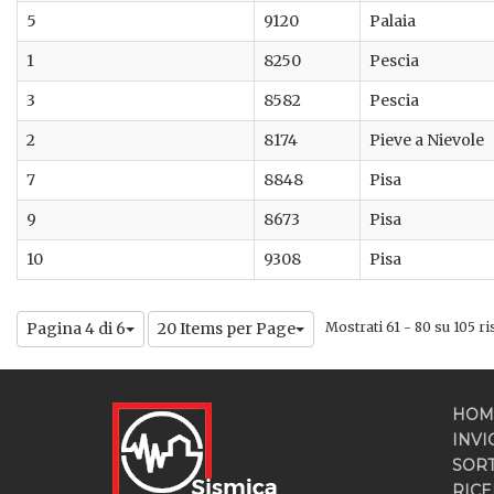
5
9120
Palaia
1
8250
Pescia
3
8582
Pescia
2
8174
Pieve a Nievole
7
8848
Pisa
9
8673
Pisa
10
9308
Pisa
Pagina 4 di 6
20 Items per Page
Mostrati 61 - 80 su 105 ris
HOM
INVI
SOR
RICE