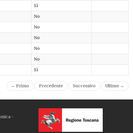
Sì
No
No
No
No
No
Sì
← Primo
Precedente
Successivo
Ultimo →
smica -