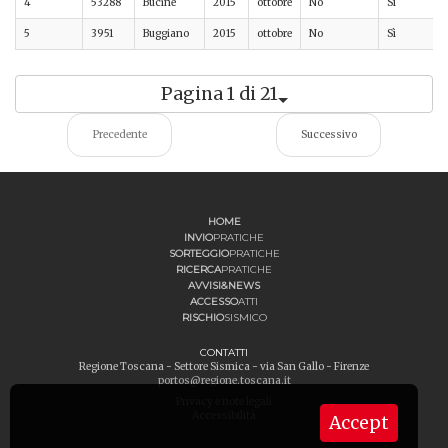
4
53288
Bucine
2015
ottobre
No
Sì
5
3951
Buggiano
2015
ottobre
No
Sì
Pagina 1 di 21
Precedente
Successivo
HOME
INVIO
PRATICHE
SORTEGGIO
PRATICHE
RICERCA
PRATICHE
AVVISI&NEWS
ACCESSO
ATTI
RISCHIO
SISMICO
CONTATTI
Regione Toscana - Settore Sismica - via San Gallo - Firenze
portos@regione.toscana.it
Privacy e note legali
Accessibilità
Accept