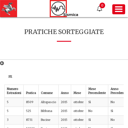
0
PRATICHE SORTEGGIATE
FE
Numero
Mese
Anno
Estrazioni
Pratica
Comune
Anno
Mese
Precendente
Precedente
5
8509
Altopascio
2015
ottobre
Sì
No
5
525
Bibbona
2015
ottobre
No
Sì
3
8731
Bucine
2015
ottobre
Sì
No