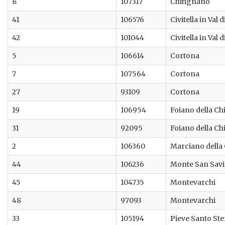
8
107317
Chitignano
41
106576
Civitella in Val 
42
101044
Civitella in Val 
5
106614
Cortona
7
107564
Cortona
27
93109
Cortona
19
106954
Foiano della Ch
31
92095
Foiano della Ch
2
106360
Marciano della
44
106236
Monte San Sav
45
104735
Montevarchi
48
97093
Montevarchi
33
105194
Pieve Santo St