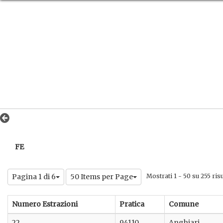
FE
Pagina 1 di 6
50 Items per Page
Mostrati 1 - 50 su 255 risul
Numero Estrazioni
Pratica
Comune
22
94110
Anghiari