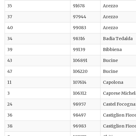
35
91678
Arezzo
37
97944
Arezzo
40
99083
Arezzo
34
98316
Badia Tedalda
39
99139
Bibbiena
43
106891
Bucine
47
106220
Bucine
11
107614
Capolona
3
106312
Caprese Miche
24
98957
Castel Focogn
36
98497
Castiglion Fior
38
96983
Castiglion Fior