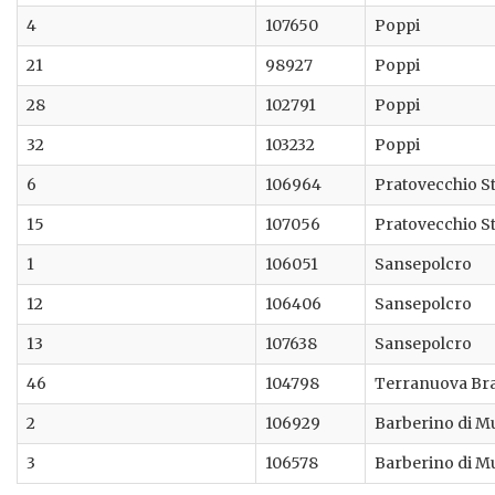
4
107650
Poppi
21
98927
Poppi
28
102791
Poppi
32
103232
Poppi
6
106964
Pratovecchio St
15
107056
Pratovecchio St
1
106051
Sansepolcro
12
106406
Sansepolcro
13
107638
Sansepolcro
46
104798
Terranuova Bra
2
106929
Barberino di M
3
106578
Barberino di M