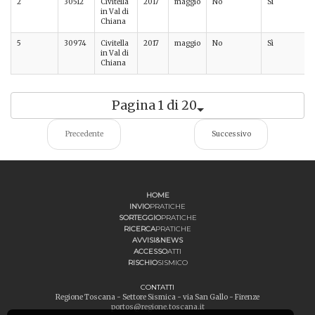
2
30512
Civitella
2017
maggio
No
Sì
in Val di
Chiana
5
30974
Civitella
2017
maggio
No
Sì
in Val di
Chiana
Pagina 1 di 20
Precedente
Successivo
HOME
INVIO
PRATICHE
SORTEGGIO
PRATICHE
RICERCA
PRATICHE
AVVISI&NEWS
ACCESSO
ATTI
RISCHIO
SISMICO
CONTATTI
Regione Toscana - Settore Sismica - via San Gallo - Firenze
portos@regione.toscana.it