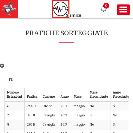
0
PRATICHE SORTEGGIATE
FE
Numero
Mese
Anno
Estrazioni
Pratica
Comune
Anno
Mese
Precendente
Precedente
6
24453
Bucine
2017
maggio
No
Sì
7
32011
Cavriglia
2017
maggio
Sì
No
8
29317
Cavriglia
2017
maggio
No
Sì