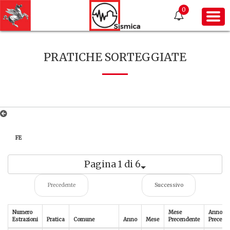
0
PRATICHE SORTEGGIATE
FE
Pagina 1 di 6
Precedente
Successivo
Numero
Mese
Anno
Estrazioni
Pratica
Comune
Anno
Mese
Precendente
Precede