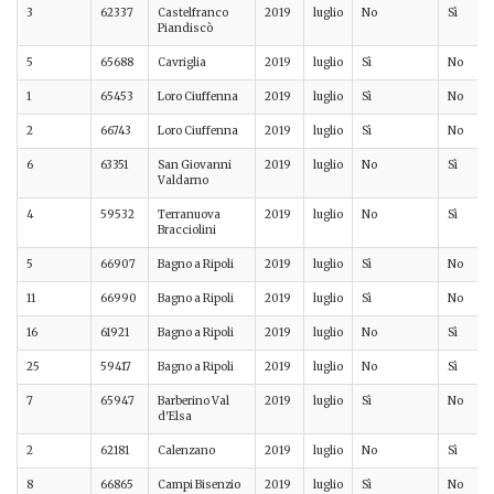
3
62337
Castelfranco
2019
luglio
No
Sì
Piandiscò
5
65688
Cavriglia
2019
luglio
Sì
No
1
65453
Loro Ciuffenna
2019
luglio
Sì
No
2
66743
Loro Ciuffenna
2019
luglio
Sì
No
6
63351
San Giovanni
2019
luglio
No
Sì
Valdarno
4
59532
Terranuova
2019
luglio
No
Sì
Bracciolini
5
66907
Bagno a Ripoli
2019
luglio
Sì
No
11
66990
Bagno a Ripoli
2019
luglio
Sì
No
16
61921
Bagno a Ripoli
2019
luglio
No
Sì
25
59417
Bagno a Ripoli
2019
luglio
No
Sì
7
65947
Barberino Val
2019
luglio
Sì
No
d'Elsa
2
62181
Calenzano
2019
luglio
No
Sì
8
66865
Campi Bisenzio
2019
luglio
Sì
No