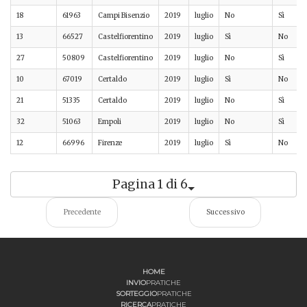
18
61963
Campi Bisenzio
2019
luglio
No
Sì
13
66527
Castelfiorentino
2019
luglio
Sì
No
27
50809
Castelfiorentino
2019
luglio
No
Sì
10
67019
Certaldo
2019
luglio
Sì
No
21
51335
Certaldo
2019
luglio
No
Sì
32
51063
Empoli
2019
luglio
No
Sì
12
66996
Firenze
2019
luglio
Sì
No
Pagina 1 di 6
Precedente
Successivo
HOME
INVIO
PRATICHE
SORTEGGIO
PRATICHE
RICERCA
PRATICHE