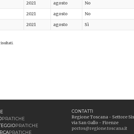
2021
agosto
No
2021
agosto
No
2021
agosto
Sì
isultati.
CONTATTI
E
Regione Toscana - Settore Si
O
PRATICHE
via San Gallo - Firenze
TEGGIO
PRATICHE
portos@regione.toscana.it
RCA
PRATICHE