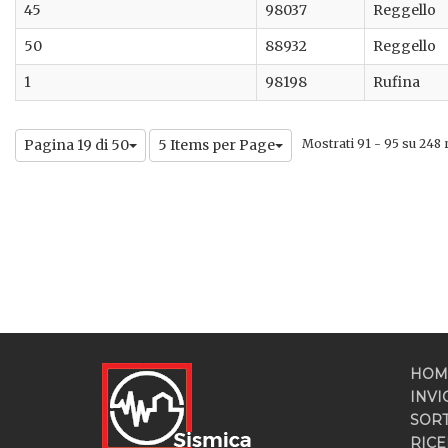
45
98037
Reggello
50
88932
Reggello
1
98198
Rufina
Pagina 19 di 50
5 Items per Page
Mostrati 91 - 95 su 248 r
HOM
INVI
SOR
RICE