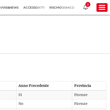
0
VVISI&NEWS
ACCESSO
ATTI
RISCHIO
SISMICO
Anno Precedente
Provincia
Sì
Firenze
No
Firenze