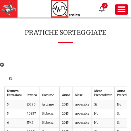
0
PRATICHE SORTEGGIATE
FE
Numero
Mese
Anno
Estrazioni
Pratica
Comune
Anno
Mese
Precendente
Preceden
5
10390
Asciano
2015
novembre
Sì
No
5
40837
Bibbona
2015
novembre
No
Sì
6
5549
Bibbona
2015
novembre
No
Sì