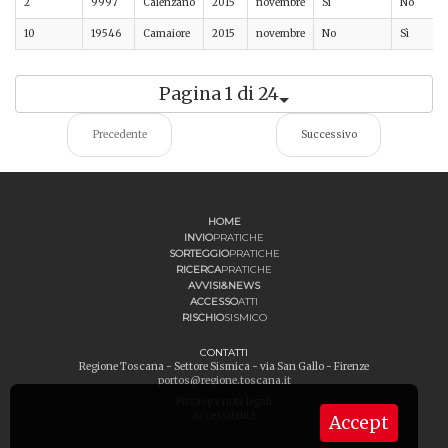
2
9997
Calenzano
2015
novembre
Sì
No
10
19546
Camaiore
2015
novembre
No
Sì
Pagina 1 di 24
Precedente
Successivo
HOME
INVIO
PRATICHE
SORTEGGIO
PRATICHE
RICERCA
PRATICHE
AVVISI&NEWS
ACCESSO
ATTI
RISCHIO
SISMICO
CONTATTI
Regione Toscana - Settore Sismica - via San Gallo - Firenze
portos@regione.toscana.it
Privacy e note legali
Accessibilità
Accept