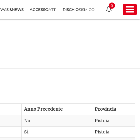
0
VVISI&NEWS
ACCESSO
ATTI
RISCHIO
SISMICO
Anno Precedente
Provincia
No
Pistoia
Sì
Pistoia