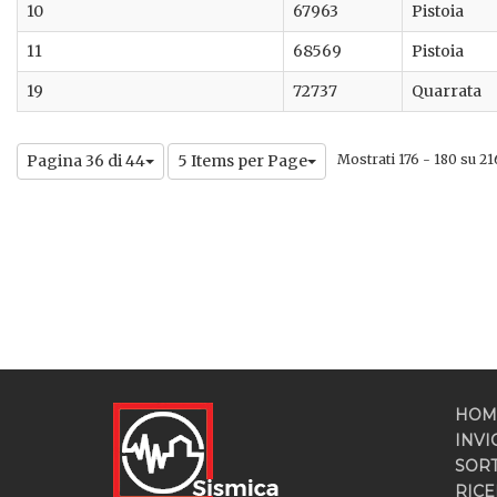
10
67963
Pistoia
11
68569
Pistoia
19
72737
Quarrata
Pagina 36 di 44
5 Items per Page
Mostrati 176 - 180 su 216
HOM
INVI
SOR
RICE