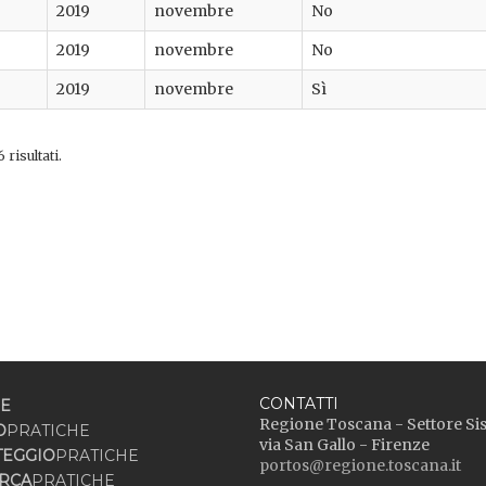
2019
novembre
No
2019
novembre
No
2019
novembre
Sì
 risultati.
CONTATTI
E
Regione Toscana - Settore Si
O
PRATICHE
via San Gallo - Firenze
TEGGIO
PRATICHE
portos@regione.toscana.it
RCA
PRATICHE