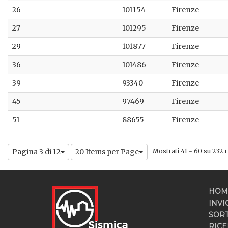
26
101154
Firenze
27
101295
Firenze
29
101877
Firenze
36
101486
Firenze
39
93340
Firenze
45
97469
Firenze
51
88655
Firenze
Pagina 3 di 12
20 Items per Page
Mostrati 41 - 60 su 232 ri
HOM
INVI
SOR
RICE