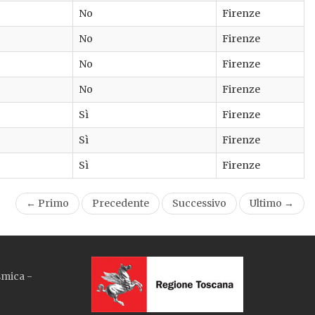
No
Firenze
No
Firenze
No
Firenze
No
Firenze
Sì
Firenze
Sì
Firenze
Sì
Firenze
← Primo
Precedente
Successivo
Ultimo →
smica -