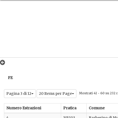
FE
Pagina 3 di 12
20 Items per Page
Mostrati 41 - 60 su 232 ri
Numero Estrazioni
Pratica
Comune
4
101553
Barberino di M