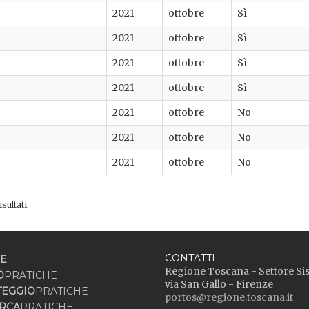
2021
ottobre
Sì
2021
ottobre
Sì
2021
ottobre
Sì
2021
ottobre
Sì
2021
ottobre
No
2021
ottobre
No
2021
ottobre
No
sultati.
CONTATTI
E
Regione Toscana - Settore Si
O
PRATICHE
via San Gallo - Firenze
TEGGIO
PRATICHE
portos@regione.toscana.it
RCA
PRATICHE