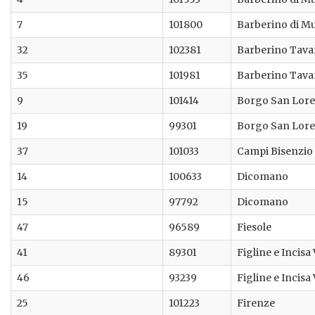
7
101800
Barberino di M
32
102381
Barberino Tava
35
101981
Barberino Tava
9
101414
Borgo San Lor
19
99301
Borgo San Lor
37
101033
Campi Bisenzio
14
100633
Dicomano
15
97792
Dicomano
47
96589
Fiesole
41
89301
Figline e Incisa
46
93239
Figline e Incisa
25
101223
Firenze