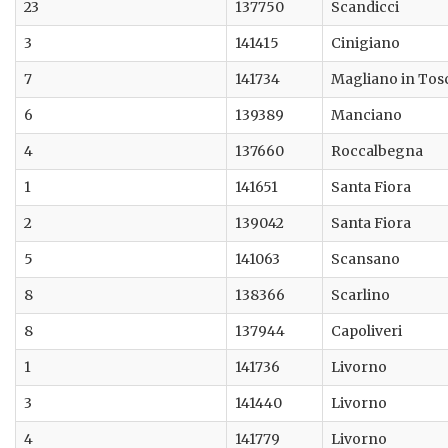
23
137750
Scandicci
3
141415
Cinigiano
7
141734
Magliano in Tos
6
139389
Manciano
4
137660
Roccalbegna
1
141651
Santa Fiora
2
139042
Santa Fiora
5
141063
Scansano
8
138366
Scarlino
8
137944
Capoliveri
1
141736
Livorno
3
141440
Livorno
4
141779
Livorno