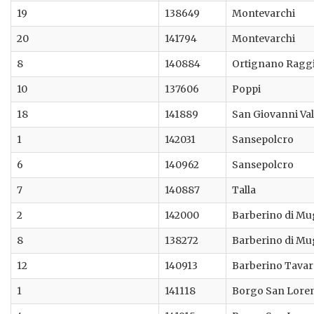
19
138649
Montevarchi
20
141794
Montevarchi
8
140884
Ortignano Ragg
10
137606
Poppi
18
141889
San Giovanni Va
1
142031
Sansepolcro
6
140962
Sansepolcro
7
140887
Talla
2
142000
Barberino di Mu
8
138272
Barberino di Mu
12
140913
Barberino Tavar
1
141118
Borgo San Lore