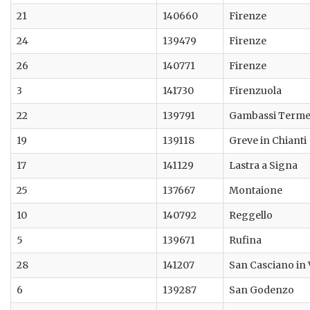
21
140660
Firenze
24
139479
Firenze
26
140771
Firenze
3
141730
Firenzuola
22
139791
Gambassi Term
19
139118
Greve in Chianti
17
141129
Lastra a Signa
25
137667
Montaione
10
140792
Reggello
5
139671
Rufina
28
141207
San Casciano in 
6
139287
San Godenzo