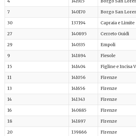
4
141915
Borgo San Lore
7
140170
Borgo San Lore
30
137194
Capraia e Limite
27
140895
Cerreto Guidi
29
140335
Empoli
9
141894
Fiesole
15
141404
Figline e Incisa 
11
141056
Firenze
13
141656
Firenze
14
141343
Firenze
16
140885
Firenze
18
141897
Firenze
20
139866
Firenze