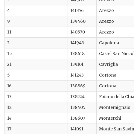
4
141376
Arezzo
9
139460
Arezzo
11
140570
Arezzo
2
141945
Capolona
15
138618
Castel San Nicco
21
139101
Cavriglia
5
141243
Cortona
16
138869
Cortona
13
138524
Foiano della Chi
12
138405
Montemignaio
14
138607
Monterchi
17
141091
Monte San Savi