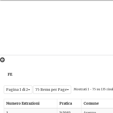
FE
Pagina 1 di 2
75 Items per Page
Mostrati 1 - 75 su 135 risul
Numero Estrazioni
Pratica
Comune
3
141985
Arezzo