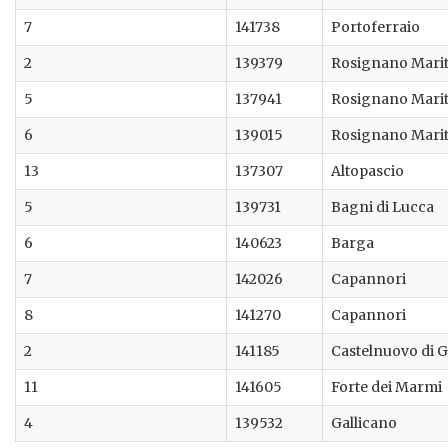
7
141738
Portoferraio
2
139379
Rosignano Mari
5
137941
Rosignano Mari
6
139015
Rosignano Mari
13
137307
Altopascio
5
139731
Bagni di Lucca
6
140623
Barga
7
142026
Capannori
8
141270
Capannori
2
141185
Castelnuovo di 
11
141605
Forte dei Marmi
4
139532
Gallicano