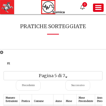
0
PRATICHE SORTEGGIATE
FE
Pagina 5 di 7
Precedente
Successivo
Numero
Mese
Anno
Estrazioni
Pratica
Comune
Anno
Mese
Precendente
Precede