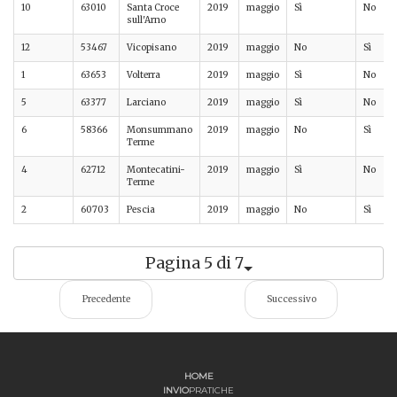
10
63010
Santa Croce
2019
maggio
Sì
No
sull'Arno
12
53467
Vicopisano
2019
maggio
No
Sì
1
63653
Volterra
2019
maggio
Sì
No
5
63377
Larciano
2019
maggio
Sì
No
6
58366
Monsummano
2019
maggio
No
Sì
Terme
4
62712
Montecatini-
2019
maggio
Sì
No
Terme
2
60703
Pescia
2019
maggio
No
Sì
Pagina 5 di 7
Precedente
Successivo
HOME
INVIO
PRATICHE