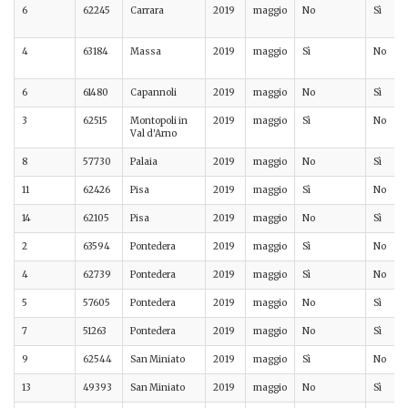
6
62245
Carrara
2019
maggio
No
Sì
4
63184
Massa
2019
maggio
Sì
No
6
61480
Capannoli
2019
maggio
No
Sì
3
62515
Montopoli in
2019
maggio
Sì
No
Val d'Arno
8
57730
Palaia
2019
maggio
No
Sì
11
62426
Pisa
2019
maggio
Sì
No
14
62105
Pisa
2019
maggio
No
Sì
2
63594
Pontedera
2019
maggio
Sì
No
4
62739
Pontedera
2019
maggio
Sì
No
5
57605
Pontedera
2019
maggio
No
Sì
7
51263
Pontedera
2019
maggio
No
Sì
9
62544
San Miniato
2019
maggio
Sì
No
13
49393
San Miniato
2019
maggio
No
Sì