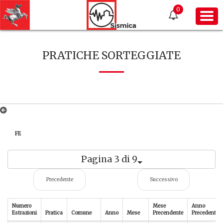
0
PRATICHE SORTEGGIATE
FE
Pagina 3 di 9
Precedente
Successivo
Numero
Mese
Anno
Estrazioni
Pratica
Comune
Anno
Mese
Precendente
Precedente