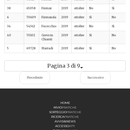
38
65058
Firenze
2019
ottobre
No
Sì
6
70609
Firenzuola
2019
ottobre
Sì
No
34
54362
Fucecchio
2019
ottobre
No
Sì
40
70102
Greve in
2019
ottobre
Sì
No
Chianti
5
69728
Marradi
2019
ottobre
Sì
No
Pagina 3 di 9
Precedente
Successivo
HOME
INVIO
PRATICHE
SORTEGGIO
PRATICHE
RICERCA
PRATICHE
AVVISI&NEWS
ACCESSO
ATTI