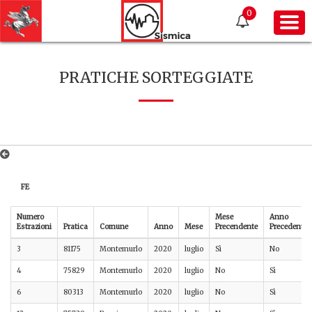
0
PRATICHE SORTEGGIATE
FE
Numero
Mese
Anno
Estrazioni
Pratica
Comune
Anno
Mese
Precendente
Precedente
3
81175
Montemurlo
2020
luglio
Sì
No
4
75829
Montemurlo
2020
luglio
No
Sì
6
80313
Montemurlo
2020
luglio
No
Sì