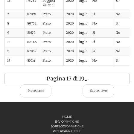
12
75739
Poggio a
2020
luglio
No
Sì
Caiano
7
82091
Prato
2020
luglio
Sì
No
8
80752
Prato
2020
luglio
No
Sì
9
81670
Prato
2020
luglio
Sì
No
10
82346
Prato
2020
luglio
Sì
No
11
82057
Prato
2020
luglio
Sì
No
13
81014
Prato
2020
luglio
No
Sì
Pagina 17 di 19
Precedente
Successivo
HOME
INVIO
PRATICHE
SORTEGGIO
PRATICHE
RICERCA
PRATICHE