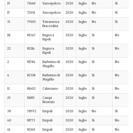
15
71660
Sansepolcro
2020
luglio
No
Sì
17
72011
Sansepolcro
2020
luglio
No
Sì
31
79105
Terranuova
2020
luglio
No
Sì
Bracciolini
18
81347
Bagno a
2020
luglio
Sì
No
Ripoli
22
82114
Bagno a
2020
luglio
Sì
No
Ripoli
2
81784
Barberino di
2020
luglio
Sì
No
Mugello
4
82318
Barberino di
2020
luglio
Sì
No
Mugello
11
81602
Calenzano
2020
luglio
Sì
No
25
81815
Campi
2020
luglio
Sì
No
Bisenzio
38
78952
Empoli
2020
luglio
No
Sì
40
81773
Empoli
2020
luglio
Sì
No
41
82165
Empoli
2020
luglio
Sì
No