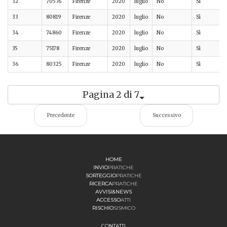
32
70576
Firenze
2020
luglio
No
Sì
33
80819
Firenze
2020
luglio
No
Sì
34
74860
Firenze
2020
luglio
No
Sì
35
75178
Firenze
2020
luglio
No
Sì
36
80325
Firenze
2020
luglio
No
Sì
Pagina 2 di 7
Precedente
Successivo
HOME
INVIO
PRATICHE
SORTEGGIO
PRATICHE
RICERCA
PRATICHE
AVVISI&NEWS
ACCESSO
ATTI
RISCHIO
SISMICO
CONTATTI