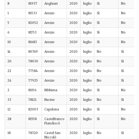
8
81937
Anghiari
2020
luglio
Sì
No
1
81533
Arezzo
2020
luglio
Sì
No
5
82052
Arezzo
2020
luglio
Sì
No
6
81753
Arezzo
2020
luglio
Sì
No
10
81683
Arezzo
2020
luglio
Sì
No
14
80769
Arezzo
2020
luglio
No
Sì
20
78030
Arezzo
2020
luglio
No
Sì
22
77584
Arezzo
2020
luglio
No
Sì
24
77925
Arezzo
2020
luglio
No
Sì
2
81156
Bibbiena
2020
luglio
Sì
No
33
78121
Bucine
2020
luglio
No
Sì
12
82003
Capolona
2020
luglio
Sì
No
28
81558
Castelfranco
2020
luglio
Sì
No
Piandiscò
18
78320
Castel San
2020
luglio
No
Sì
Niccolò