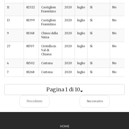
11
82322
Castiglion
2020
luglio
Sì
No
Fiorentino
13
81399
Castiglion
2020
luglio
Sì
No
Fiorentino
9
81368
Chiusi della
2020
luglio
Sì
No
Verna
27
81707
Civitella in
2020
luglio
Sì
No
Val di
Chiana
4
81502
Cortona
2020
luglio
Sì
No
7
81268
Cortona
2020
luglio
Sì
No
Pagina 1 di 10
Precedente
Successivo
HOME