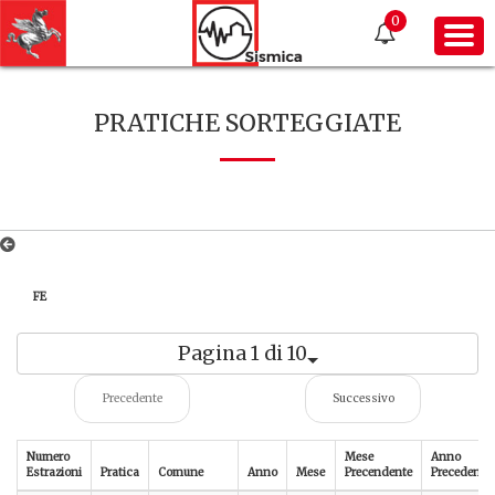
0
PRATICHE SORTEGGIATE
FE
Pagina 1 di 10
Precedente
Successivo
Numero
Mese
Anno
Estrazioni
Pratica
Comune
Anno
Mese
Precendente
Precedente