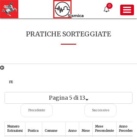
0
PRATICHE SORTEGGIATE
FE
Pagina 5 di 13
Precedente
Successivo
Numero
Mese
Anno
Estrazioni
Pratica
Comune
Anno
Mese
Precendente
Precedente