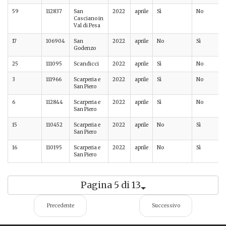
59
112837
San
2022
aprile
Sì
No
Casciano in
Val di Pesa
17
106904
San
2022
aprile
No
Sì
Godenzo
25
111095
Scandicci
2022
aprile
Sì
No
3
111966
Scarperia e
2022
aprile
Sì
No
San Piero
6
112844
Scarperia e
2022
aprile
Sì
No
San Piero
15
110452
Scarperia e
2022
aprile
No
Sì
San Piero
16
110195
Scarperia e
2022
aprile
No
Sì
San Piero
Pagina 5 di 13
Precedente
Successivo