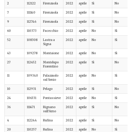
2
112122
Firenzuola
2022
aprile
Sì
No
7
111140
Firenzuola
2022
aprile
Sì
No
9
112746
Firenzuola
2022
aprile
Sì
No
60
110373
Fucecchio
2022
aprile
No
Sì
52
108308
Lastra a
2022
aprile
No
Sì
Signa
43
109278
Montaione
2022
aprile
No
Sì
27
112452
Montelupo
2022
aprile
Sì
No
Fiorentino
11
109340
Palazzuolo
2022
aprile
No
Sì
sul Senio
10
112931
Pelago
2022
aprile
Sì
No
24
106331
Pontassieve
2022
aprile
No
Sì
36
111471
Rignano
2022
aprile
Sì
No
sull'Arno
4
112244
Rufina
2022
aprile
Sì
No
20
110257
Rufina
2022
aprile
No
Sì