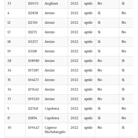
33
110033
Anghiari
2022
aprile
No
Sì
4
112838
Arezzo
2022
aprile
Sì
No
12
112310
Arezzo
2022
aprile
Sì
No
13
111271
Arezzo
2022
aprile
Sì
No
18
113257
Arezzo
2022
aprile
Sì
No
19
113118
Arezzo
2022
aprile
Sì
No
28
108980
Arezzo
2022
aprile
No
Sì
34
107287
Arezzo
2022
aprile
No
Sì
35
106473
Arezzo
2022
aprile
No
Sì
36
107462
Arezzo
2022
aprile
No
Sì
37
109220
Arezzo
2022
aprile
No
Sì
5
112748
Capolona
2022
aprile
Sì
No
17
111874
Capolona
2022
aprile
Sì
No
30
109447
Caprese
2022
aprile
No
Sì
Michelangelo