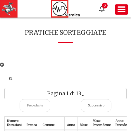
0
PRATICHE SORTEGGIATE
FE
Pagina 1 di 13
Precedente
Successivo
Numero
Mese
Anno
Estrazioni
Pratica
Comune
Anno
Mese
Precendente
Precedent