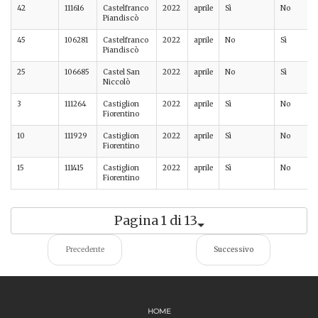
42
111616
Castelfranco
2022
aprile
Sì
No
Piandiscò
45
106281
Castelfranco
2022
aprile
No
Sì
Piandiscò
25
106685
Castel San
2022
aprile
No
Sì
Niccolò
3
111264
Castiglion
2022
aprile
Sì
No
Fiorentino
10
111929
Castiglion
2022
aprile
Sì
No
Fiorentino
15
111415
Castiglion
2022
aprile
Sì
No
Fiorentino
Pagina 1 di 13
Precedente
Successivo
HOME