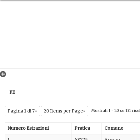
FE
Pagina 1 di 7
20 Items per Page
Mostrati 1 - 20 su 131 risul
Numero Estrazioni
Pratica
Comune
1
68775
Arezzo