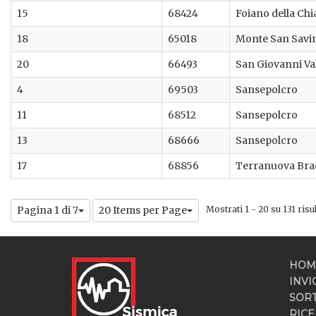
15
68424
Foiano della Ch
18
65018
Monte San Savi
20
66493
San Giovanni V
4
69503
Sansepolcro
11
68512
Sansepolcro
13
68666
Sansepolcro
17
68856
Terranuova Brac
Pagina 1 di 7
20 Items per Page
Mostrati 1 - 20 su 131 risul
HOM
INVI
SOR
RICE