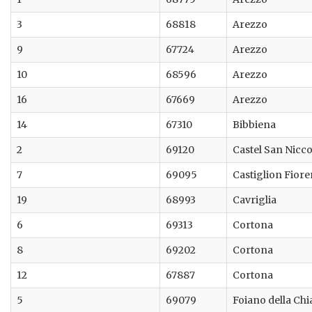
3
68818
Arezzo
9
67724
Arezzo
10
68596
Arezzo
16
67669
Arezzo
14
67310
Bibbiena
2
69120
Castel San Nicco
7
69095
Castiglion Fiore
19
68993
Cavriglia
6
69313
Cortona
8
69202
Cortona
12
67887
Cortona
5
69079
Foiano della Ch