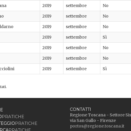
iana
2019
settembre
No
no
2019
settembre
No
aldarno
2019
settembre
No
2019
settembre
Sì
2019
settembre
No
2019
settembre
No
ciolini
2019
settembre
Sì
tati.
CONTATTI
E
Regione Toscana - Settore Si
O
PRATICHE
via San Gallo - Firenze
TEGGIO
PRATICHE
portos@regione.toscana.it
RCA
PRATICHE