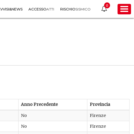
0
VVISI&NEWS
ACCESSO
ATTI
RISCHIO
SISMICO
Anno Precedente
Provincia
No
Firenze
No
Firenze