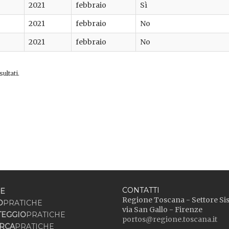
2021
febbraio
Sì
2021
febbraio
No
2021
febbraio
No
ultati.
CONTATTI
E
Regione Toscana - Settore Si
O
PRATICHE
via San Gallo - Firenze
TEGGIO
PRATICHE
portos@regione.toscana.it
RCA
PRATICHE