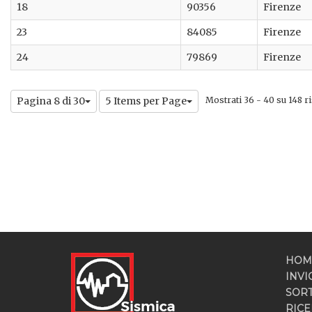
18
90356
Firenze
23
84085
Firenze
24
79869
Firenze
Pagina 8 di 30
5 Items per Page
Mostrati 36 - 40 su 148 ris
HOM
INVI
SOR
RICE