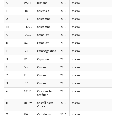
5
39781
Bibbona
2015
marzo
1
687
Calcinaia
2015
marzo
2
834
Calenzano
2015
marzo
18
161296
Calenzano
2015
marzo
5
19529
Camaiore
2015
marzo
8
265
Camaiore
2015
marzo
1
640
Campagnatico
2015
marzo
3
315
Capannori
2015
marzo
1
645
Carrara
2015
marzo
2
231
Carrara
2015
marzo
3
826
Carrara
2015
marzo
6
40281
Castagneto
2015
marzo
Carducci
8
38029
Castellina in
2015
marzo
Chianti
7
810
Castelnuovo
2015
marzo