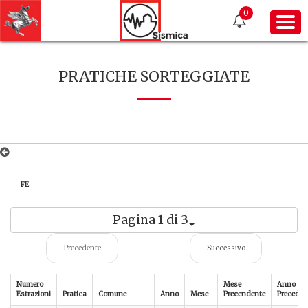
0
PRATICHE SORTEGGIATE
FE
Pagina 1 di 3
Precedente
Successivo
Numero
Mese
Anno
Estrazioni
Pratica
Comune
Anno
Mese
Precendente
Preceden