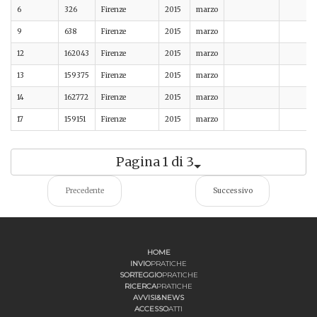
6
326
Firenze
2015
marzo
9
638
Firenze
2015
marzo
12
162043
Firenze
2015
marzo
13
159375
Firenze
2015
marzo
14
162772
Firenze
2015
marzo
17
159151
Firenze
2015
marzo
Pagina 1 di 3
Precedente
Successivo
HOME
INVIO
PRATICHE
SORTEGGIO
PRATICHE
RICERCA
PRATICHE
AVVISI&NEWS
ACCESSO
ATTI