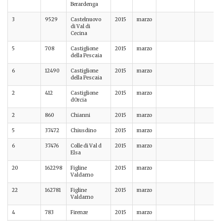
Berardenga
3
9529
Castelnuovo
2015
marzo
di Val di
Cecina
5
708
Castiglione
2015
marzo
della Pescaia
6
12490
Castiglione
2015
marzo
della Pescaia
2
412
Castiglione
2015
marzo
dOrcia
2
860
Chianni
2015
marzo
5
37472
Chiusdino
2015
marzo
6
37476
Colle di Val d
2015
marzo
Elsa
20
162298
Figline
2015
marzo
Valdarno
22
162781
Figline
2015
marzo
Valdarno
4
783
Firenze
2015
marzo