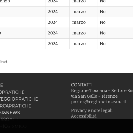
renzo
2024
marzo
No
2024
marzo
No
2024
marzo
No
o
2024
marzo
No
2024
marzo
No
tati.
CONTATTI
E
Regione Toscana - Settore Si
O
PRATICHE
via San Gallo - Firenze
TEGGIO
PRATICHE
portos@regione.toscana.it
RCA
PRATICHE
Privacy e note legali
SI&NEWS
Accessibilità
ESSO
ATTI
HIO
SISMICO