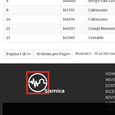
4
146884
Borgo San Lo
8
143703
Calenzano
24
146674
Calenzano
21
146927
Campi Bisenzi
23
145067
Certaldo
Pagina 1 di 5
30 Items per Page
Mostrati 1 - 30 su 140 risul
HOM
INVI
SOR
RICE
AVVI
ACC
RISC