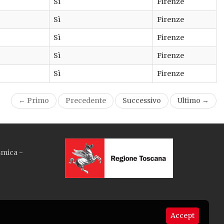
Sì
Firenze
Sì
Firenze
Sì
Firenze
Sì
Firenze
Sì
Firenze
← Primo
Precedente
Successivo
Ultimo →
smica -
Accept