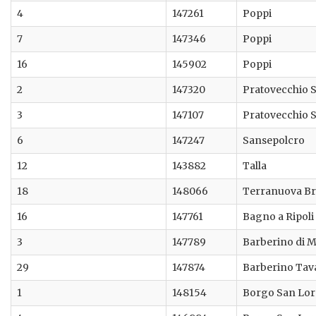
4
147261
Poppi
7
147346
Poppi
16
145902
Poppi
2
147320
Pratovecchio S
3
147107
Pratovecchio S
6
147247
Sansepolcro
12
143882
Talla
18
148066
Terranuova Bra
16
147761
Bagno a Ripoli
3
147789
Barberino di 
29
147874
Barberino Tav
1
148154
Borgo San Lo