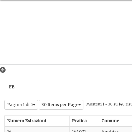
FE
Pagina 1 di 5
30 Items per Page
Mostrati 1 - 30 su 140 risul
Numero Estrazioni
Pratica
Comune
14
144071
Anghiari