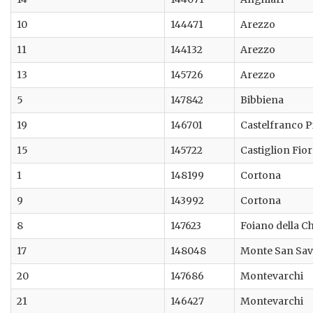
10
144471
Arezzo
11
144132
Arezzo
13
145726
Arezzo
5
147842
Bibbiena
19
146701
Castelfranco P
15
145722
Castiglion Fio
1
148199
Cortona
9
143992
Cortona
8
147623
Foiano della C
17
148048
Monte San Sav
20
147686
Montevarchi
21
146427
Montevarchi