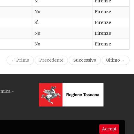
Sì
Firenze
No
Firenze
Sì
Firenze
No
Firenze
No
Firenze
← Primo
Precedente
Successivo
Ultimo →
smica -
Accept