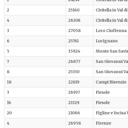
2
25160
Civitella in Val d
4
26308
Civitella in Val d
3
27058
Loro Ciuffenna
6
25761
Lucignano
5
15924
Monte San Savi
7
26877
San Giovanni V
8
25330
San Giovanni V
18
22619
Campi Bisenzio
3
26937
Fiesole
16
23329
Fiesole
20
21066
Figline e Incisa
4
26958
Firenze