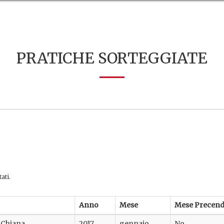
PRATICHE SORTEGGIATE
ati.
Anno
Mese
Mese Precend
i Chiana
2017
gennaio
No