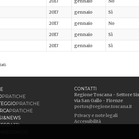
2017
gennaio
No
2017
gennaio
Sì
2017
gennaio
No
2017
gennaio
Sì
2017
gennaio
Sì
ati.
CONTATTI
E
Regione Toscana - Settore Si
O
PRATICHE
via San Gallo - Firenze
TEGGIO
PRATICHE
portos@regione.toscana.it
RCA
PRATICHE
Privacy e note legali
SI&NEWS
Accessibilità
ESSO
ATTI
HIO
SISMICO