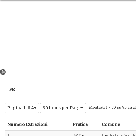
FE
Pagina 1 di 4
30 Items per Page
Mostrati 1 - 30 su 95 risult
Numero Estrazioni
Pratica
Comune
1
24214
Civitella in Val d