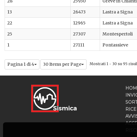
28
25930
Greve in Chianti
13
26473
Lastra a Signa
22
12965
Lastra a Signa
25
27307
Montespertoli
1
27111
Pontassieve
Pagina 1 di 4
30 Items per Page
Mostrati 1 - 30 su 95 risult
HOM
INVI
SOR
RICE
AVVI
ACC
RISC