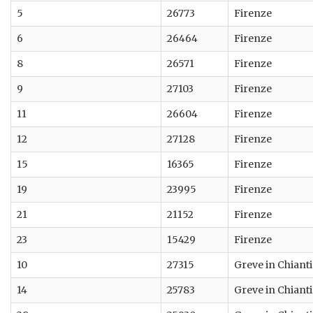
5
26773
Firenze
6
26464
Firenze
8
26571
Firenze
9
27103
Firenze
11
26604
Firenze
12
27128
Firenze
15
16365
Firenze
19
23995
Firenze
21
21152
Firenze
23
15429
Firenze
10
27315
Greve in Chianti
14
25783
Greve in Chianti