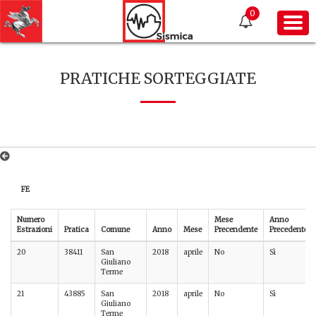
0
PRATICHE SORTEGGIATE
FE
Numero
Mese
Anno
Estrazioni
Pratica
Comune
Anno
Mese
Precendente
Precedente
20
38411
San
2018
aprile
No
Sì
Giuliano
Terme
21
43885
San
2018
aprile
No
Sì
Giuliano
Terme