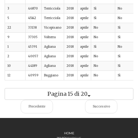
3
46870
Terricciola
2018
aprile
Sì
No
5
45142
Terricciola
2018
aprile
Sì
No
22
33138
Vicopisano
2018
aprile
No
Sì
9
37305
Volterra
2018
aprile
No
Sì
1
45391
Agliana
2018
aprile
Sì
No
2
40057
Agliana
2018
aprile
No
Sì
10
44189
Agliana
2018
aprile
No
Sì
12
40959
Buggiano
2018
aprile
No
Sì
Pagina 15 di 20
Precedente
Successivo
HOME